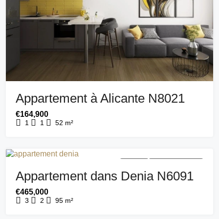
Appartement à Alicante N8021
€164,900
1
1
52
m²
A VENDRE
NOUVEAU BÂTIMENT
Appartement dans Denia N6091
€465,000
3
2
95
m²