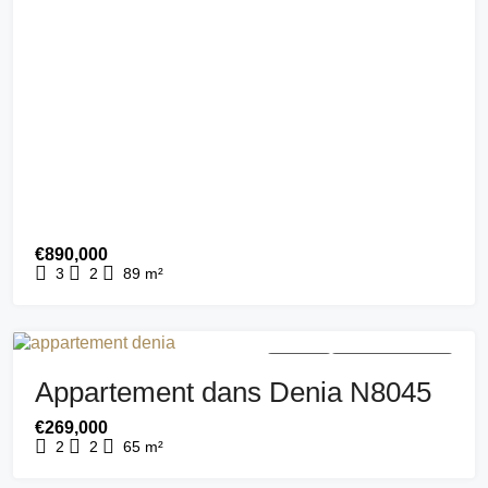
€890,000
3
2
89
m²
A VENDRE
NOUVEAU BÂTIMENT
Appartement dans Denia N8045
€269,000
2
2
65
m²