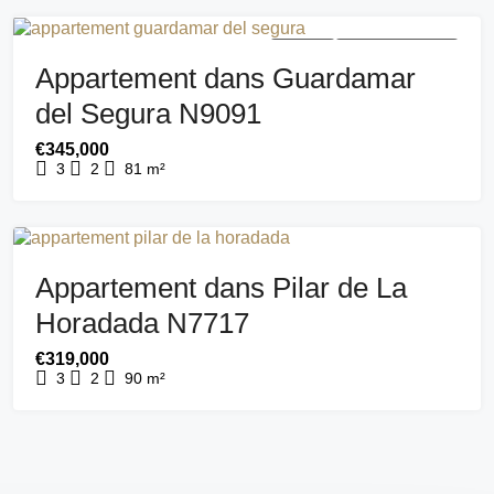
A VENDRE
NOUVEAU BÂTIMENT
Appartement dans Guardamar
del Segura N9091
€345,000
3
2
81
m²
A VENDRE
NOUVEAU BÂTIMENT
Appartement dans Pilar de La
Horadada N7717
€319,000
3
2
90
m²