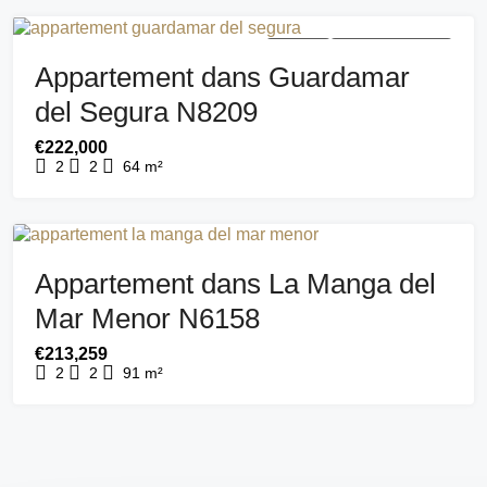
A VENDRE
NOUVEAU BÂTIMENT
Appartement dans Guardamar
del Segura N8209
€222,000
2
2
64
m²
A VENDRE
NOUVEAU BÂTIMENT
Appartement dans La Manga del
Mar Menor N6158
€213,259
2
2
91
m²