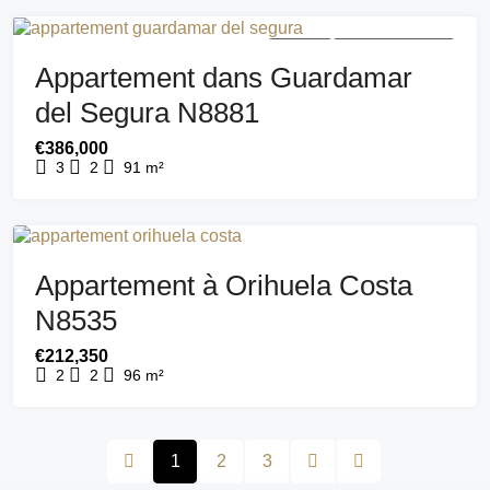
A VENDRE
NOUVEAU BÂTIMENT
Appartement dans Guardamar
del Segura N8881
€386,000
3
2
91
m²
A VENDRE
NOUVEAU BÂTIMENT
Appartement à Orihuela Costa
N8535
€212,350
2
2
96
m²
1
2
3