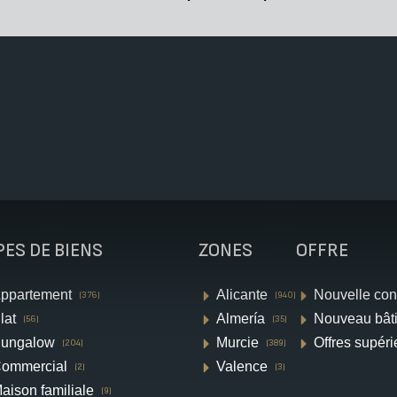
PES DE BIENS
ZONES
OFFRE
ppartement
Alicante
Nouvelle con
(376)
(940)
lat
Almería
Nouveau bât
(56)
(35)
ungalow
Murcie
Offres supéri
(204)
(389)
ommercial
Valence
(2)
(3)
aison familiale
(9)