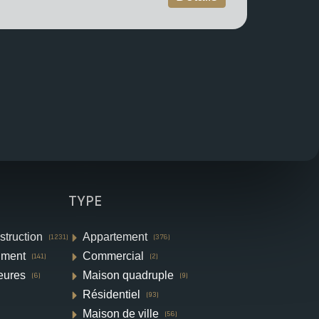
TYPE
struction
Appartement
(1231)
(376)
iment
Commercial
(141)
(2)
eures
Maison quadruple
(6)
(9)
Résidentiel
(93)
Maison de ville
(56)