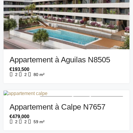
Appartement à Aguilas N8505
€193,500
2
2
80
m²
NOUVEAU BÂTIMENT
A VENDRE
NOUVEAU BÂTIMENT
Appartement à Calpe N7657
€479,000
2
2
59
m²