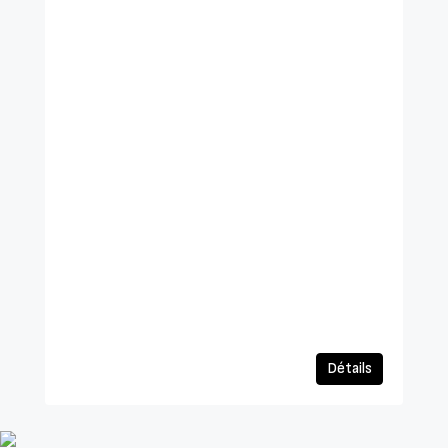
Détails
Villa à Fuente Álamo N8987