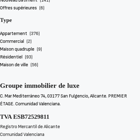
Nouveau bâtiment
(141)
Offres supérieures
(6)
Type
Appartement
(376)
Commercial
(2)
Maison quadruple
(9)
Résidentiel
(93)
Maison de ville
(56)
Détails
Groupe immobilier de luxe
Villa à Fuente Álamo N8985
C. Mar Mediterráneo 74, 03177 San Fulgencio, Alicante. PREMIER
Hacienda del Alamo, Fuente Álamo
ÉTAGE. Comunidad Valenciana.
€618,046
TVA ESB72529811
3
2
146
m²
Registro Mercantil de Alicante
VILLA
Comunidad Valenciana