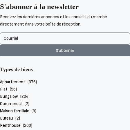
S'abonner à la newsletter
Hacienda del Alamo, Fuente Álamo
€662,948
Recevez les dernières annonces et les conseils du marché
directement dans votre boîte de réception.
3
2
146
m²
VILLA
S'abonner
Types de biens
Appartement
(376)
Plat
(56)
Bungalow
(204)
Commercial
(2)
Maison familiale
(9)
Bureau
(2)
Penthouse
(200)