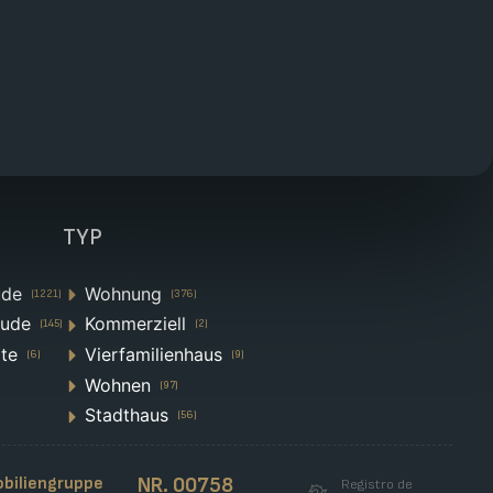
TYP
ude
Wohnung
(1221)
(376)
äude
Kommerziell
(145)
(2)
te
Vierfamilienhaus
(6)
(9)
Wohnen
(97)
Stadthaus
(56)
biliengruppe
NR. 00758
Registro de