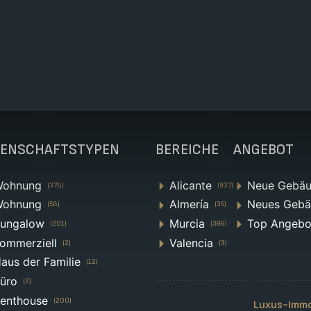
GENSCHAFTSTYPEN
BEREICHE
ANGEBOT
ohnung
Alicante
Neue Gebä
(376)
(937)
ohnung
Almería
Neues Geb
(56)
(35)
ungalow
Murcia
Top Angebo
(201)
(386)
ommerziell
Valencia
(2)
(3)
aus der Familie
(12)
Villa in Rojales N9910
üro
(2)
La Marquesa Golf, Rojales
enthouse
(200)
Luxus-Immo