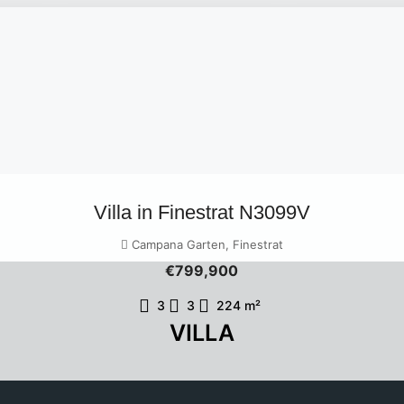
Villa in Finestrat N3099V
Campana Garten, Finestrat
€799,900
3
3
224
m²
VILLA