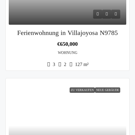
Ferienwohnung in Villajoyosa N9785
€650,000
WOHNUNG
3
2
127
m²
ZU VERKAUFEN
NEUE GEBÄUDE