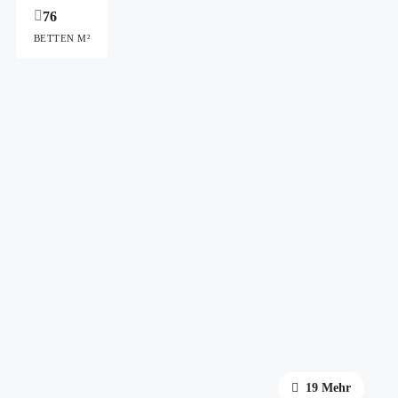
76
BETTEN M²
15 Mehr
19 Mehr