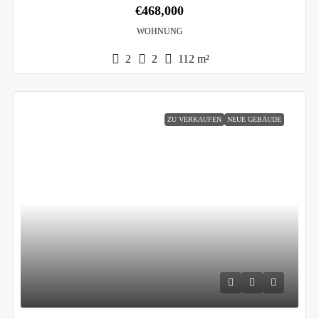
€468,000
WOHNUNG
2
2
112
m²
ZU VERKAUFEN
NEUE GEBÄUDE