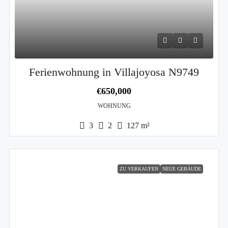
Ferienwohnung in Villajoyosa N9749
€650,000
WOHNUNG
3
2
127
m²
ZU VERKAUFEN
NEUE GEBÄUDE