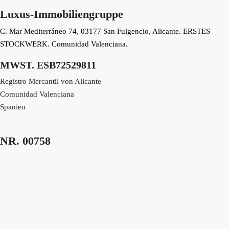
€618,046
Luxus-Immobiliengruppe
3
2
146
m²
C. Mar Mediterráneo 74, 03177 San Fulgencio, Alicante. ERSTES
VILLA
STOCKWERK. Comunidad Valenciana.
MWST. ESB72529811
Registro Mercantil von Alicante
Comunidad Valenciana
Spanien
NR. 00758