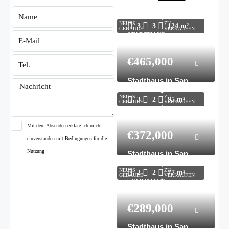
Stadthaus in San
Javier N9501
NEUES
ZU
3
3
124
m²
GEBÄUDE
VERKAUFEN
STADTHAUS,
WOHNHAUS
€465,000
Stadthaus in San
Javier N8695
NEUES
ZU
3
2
95
m²
GEBÄUDE
VERKAUFEN
STADTHAUS,
WOHNHAUS
Mit dem Absenden erkläre ich mich
€372,000
einverstanden mit
Bedingungen für die
Nutzung
Stadthaus in San
Javier N9556
Senden Sie
NEUES
ZU
2
2
77
m²
GEBÄUDE
VERKAUFEN
STADTHAUS,
WOHNHAUS
€289,000
Stadthaus in San