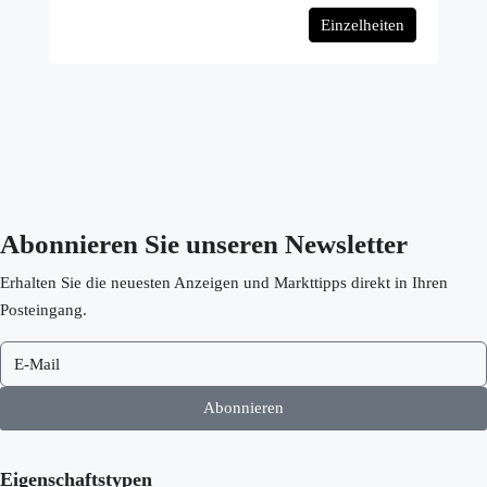
Einzelheiten
Landhaus in Fuente Álamo N8987
Hacienda del Alamo, Fuente Álamo
€662,948
3
2
146
m²
VILLA
Abonnieren Sie unseren Newsletter
Erhalten Sie die neuesten Anzeigen und Markttipps direkt in Ihren
Posteingang.
Abonnieren
Eigenschaftstypen