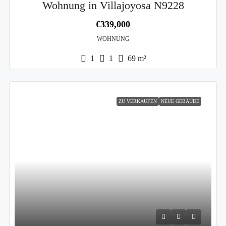
Wohnung in Villajoyosa N9228
€339,000
WOHNUNG
1
1
69
m²
ZU VERKAUFEN
NEUE GEBÄUDE