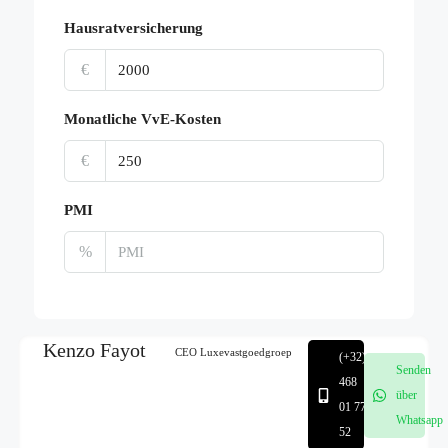
Hausratversicherung
€
Monatliche VvE-Kosten
€
PMI
%
Kenzo Fayot
CEO Luxevastgoedgroep
(+32)
Senden
468
über
01 77
Whatsapp
52