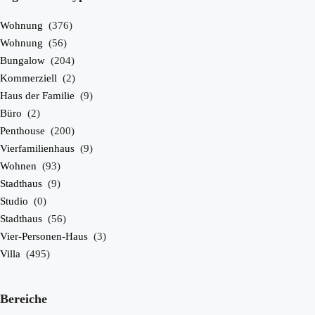
Wohnung
(376)
Wohnung
(56)
Bungalow
(204)
Kommerziell
(2)
Haus der Familie
(9)
Büro
(2)
Einzelheiten
Penthouse
(200)
Vierfamilienhaus
(9)
Wohnen
(93)
Landhaus in Fuente Álamo N8986
Stadthaus
(9)
Hacienda del Alamo, Fuente Álamo
Studio
(0)
€620,048
Stadthaus
(56)
Vier-Personen-Haus
(3)
3
2
146
m²
Villa
(495)
VILLA
Bereiche