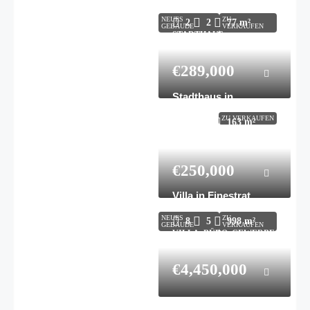
Javier N8694
NEUES
ZU
2
2
77
m²
GEBÄUDE
VERKAUFEN
STADTHAUS,
WOHNHAUS
€289,000
Stadthaus in
Bigastro N9553
ZU VERKAUFEN
3
2
163
m²
STADTHAUS,
WOHNHAUS
€250,000
Villa in Finestrat
N7072
NEUES
ZU
8
5
998
m²
GEBÄUDE
VERKAUFEN
VILLA, BÜRO, GEWERBE,
WOHNEN
€4,450,000