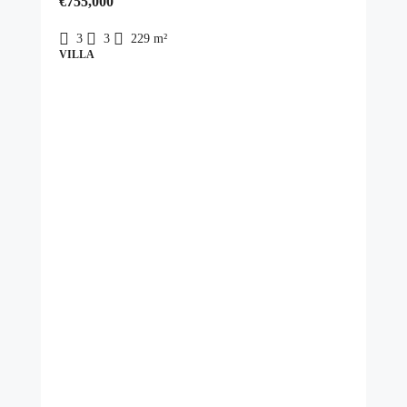
€755,000
3
3
229
m²
VILLA