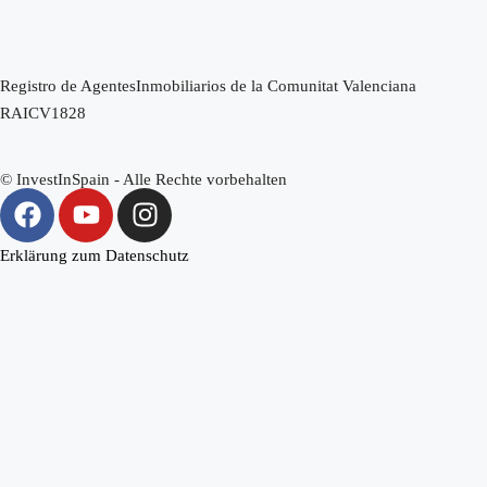
Einzelheiten
Registro de AgentesInmobiliarios de la Comunitat Valenciana
Villa in Alhama De Murcia N7167
RAICV1828
Condado De Alhama, Alhama De Murcia
€294,000
© InvestInSpain - Alle Rechte vorbehalten
2
2
90
m²
VILLA
Erklärung zum Datenschutz