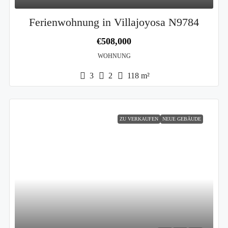
Ferienwohnung in Villajoyosa N9784
€508,000
WOHNUNG
3
2
118
m²
ZU VERKAUFEN
NEUE GEBÄUDE