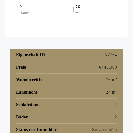
2
76
Bäder
m²
Eigenschaft ID
N7764
Preis
€445,000
Wohnbereich
76 m²
Landfläche
24 m²
Schlafräume
2
Bäder
2
Status der Immobilie
Zu verkaufen