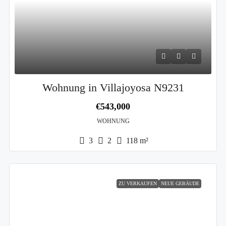
Wohnung in Villajoyosa N9231
€543,000
WOHNUNG
3
2
118
m²
ZU VERKAUFEN
NEUE GEBÄUDE