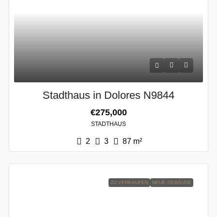
Stadthaus in Dolores N9844
€275,000
STADTHAUS
2
3
87
m²
ZU VERKAUFEN
NEUE GEBÄUDE