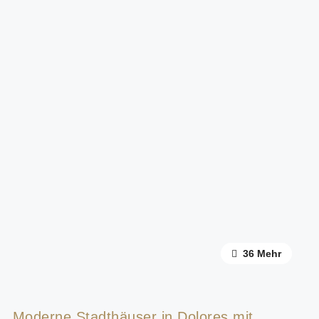
32 Mehr
36 Mehr
Moderne Stadthäuser in Dolores mit