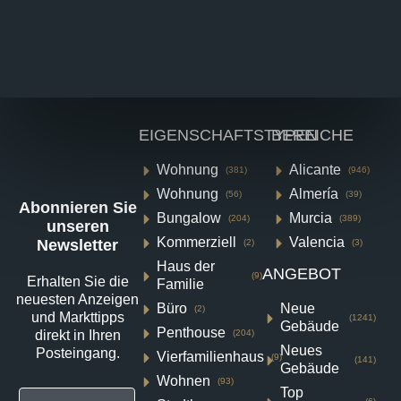
EIGENSCHAFTSTYPEN
BEREICHE
Wohnung
Alicante
(381)
(946)
Wohnung
Almería
(56)
(39)
Abonnieren Sie
Bungalow
Murcia
(204)
(389)
unseren
Kommerziell
Valencia
Newsletter
(2)
(3)
Haus der
ANGEBOT
(9)
Erhalten Sie die
Familie
Villa in Vera N9931
neuesten Anzeigen
Büro
Neue
(2)
und Markttipps
(1241)
Gebäude
Vera Playa, Vera
Penthouse
(204)
direkt in Ihren
Neues
Posteingang.
€370,000
Vierfamilienhaus
(9)
(141)
Gebäude
Wohnen
(93)
Top
2
1
56
m²