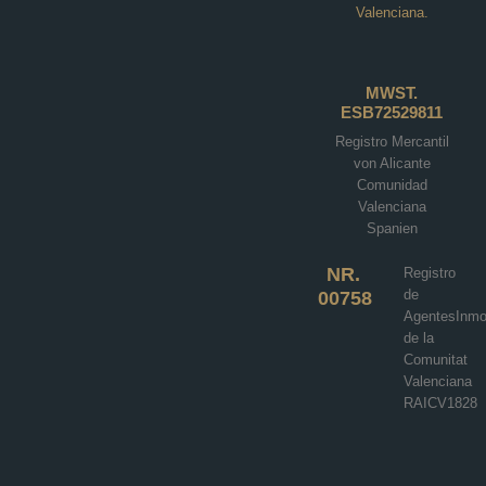
Valenciana.
Villa in Baños y Mendigo N8312
Altaona Golf, Baños und Mendigo
MWST.
€984,000
ESB72529811
Registro Mercantil
3
3
218
m²
von Alicante
Comunidad
VILLA
Einzelheiten
Valenciana
Spanien
NR.
Registro
de
00758
AgentesInmob
de la
Comunitat
Valenciana
RAICV1828