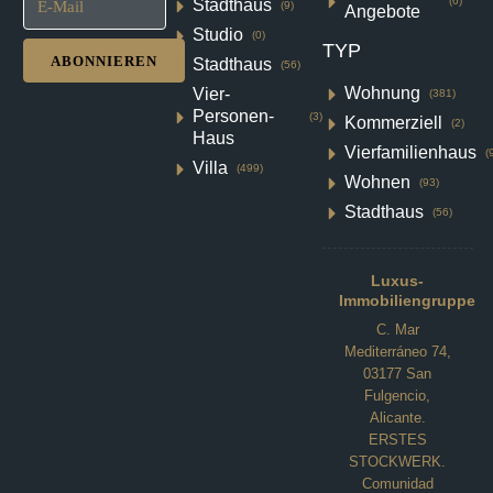
(6)
Stadthaus
(9)
Angebote
VILLA
Einzelheiten
Studio
(0)
TYP
ABONNIEREN
Stadthaus
(56)
Wohnung
Vier-
(381)
Personen-
(3)
Kommerziell
(2)
Haus
Vierfamilienhaus
(
Villa
(499)
Wohnen
(93)
Stadthaus
(56)
Luxus-
Immobiliengruppe
C. Mar
Mediterráneo 74,
03177 San
Fulgencio,
Alicante.
ERSTES
STOCKWERK.
Comunidad