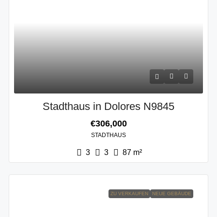
Stadthaus in Dolores N9845
€306,000
STADTHAUS
3
3
87
m²
ZU VERKAUFEN
NEUE GEBÄUDE