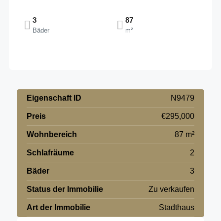
3
87
Bäder
m²
Eigenschaft ID
N9479
Preis
€295,000
Wohnbereich
87 m²
Schlafräume
2
Bäder
3
Status der Immobilie
Zu verkaufen
Art der Immobilie
Stadthaus