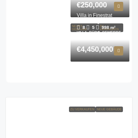
€250,000
Villa in Finestrat
N7072
NEUES
ZU
8
5
998
m²
GEBÄUDE
VERKAUFEN
VILLA, BÜRO, GEWERBE,
WOHNEN
€4,450,000
ZU VERKAUFEN
NEUE GEBÄUDE