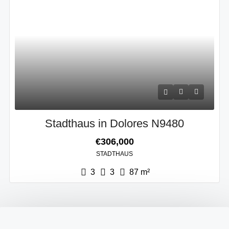
Stadthaus in Dolores N9480
€306,000
STADTHAUS
3
3
87
m²