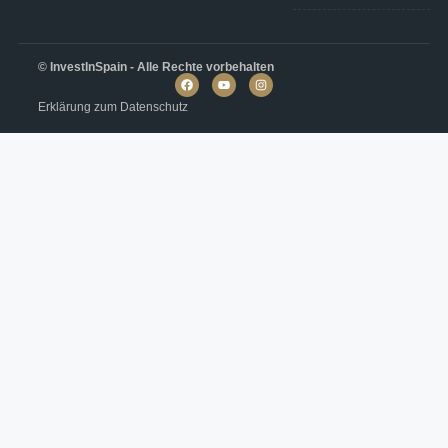
© InvestInSpain - Alle Rechte vorbehalten
Erklärung zum Datenschutz
Villa in Baños y Mendigo N8311
Altaona Golf, Baños und Mendigo
€964,000
4
4
195
m²
VILLA
Einzelheiten