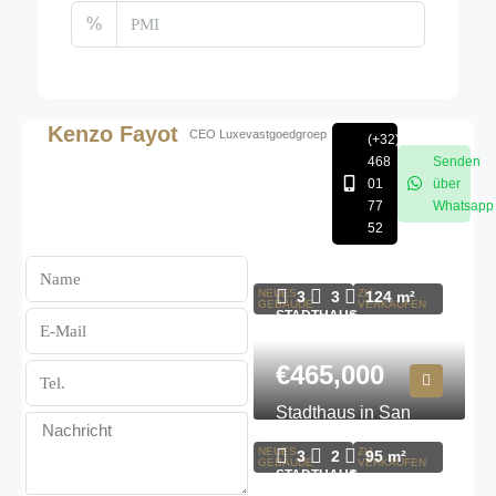
%
Kenzo Fayot
CEO Luxevastgoedgroep
(+32)
468
Senden
01
über
77
Whatsapp
52
Stadthaus in San
Javier N9501
NEUES
ZU
3
3
124
m²
GEBÄUDE
VERKAUFEN
STADTHAUS,
WOHNHAUS
€465,000
Stadthaus in San
Javier N8695
NEUES
ZU
3
2
95
m²
GEBÄUDE
VERKAUFEN
STADTHAUS,
WOHNHAUS