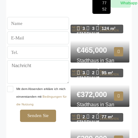
77
Whatsapp
52
Stadthaus in San
Javier N9501
NEUES
ZU
3
3
124
m²
GEBÄUDE
VERKAUFEN
STADTHAUS,
WOHNHAUS
€465,000
Stadthaus in San
Javier N8695
NEUES
ZU
3
2
95
m²
GEBÄUDE
VERKAUFEN
STADTHAUS,
WOHNHAUS
Mit dem Absenden erkläre ich mich
€372,000
einverstanden mit
Bedingungen für
Stadthaus in San
die Nutzung
Javier N9556
Senden Sie
NEUES
ZU
2
2
77
m²
GEBÄUDE
VERKAUFEN
STADTHAUS,
WOHNHAUS