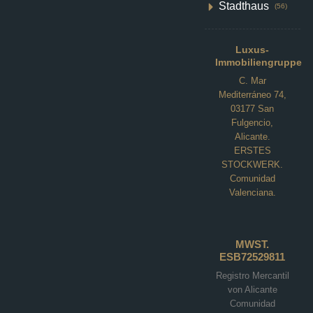
Stadthaus
(56)
Luxus-
Immobiliengruppe
C. Mar
Mediterráneo 74,
03177 San
Fulgencio,
Alicante.
ERSTES
STOCKWERK.
Comunidad
Valenciana.
Villa in Baños y Mendigo N8311
Altaona Golf, Baños und Mendigo
MWST.
€964,000
ESB72529811
Registro Mercantil
4
4
195
m²
von Alicante
VILLA
Comunidad
Einzelheiten