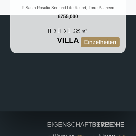
Santa Rosalia See und Life Resort, Torre Pacheco
€755,000
3
3
229
m²
VILLA
Einzelheiten
EIGENSCHAFTSTYPEN
BEREICHE