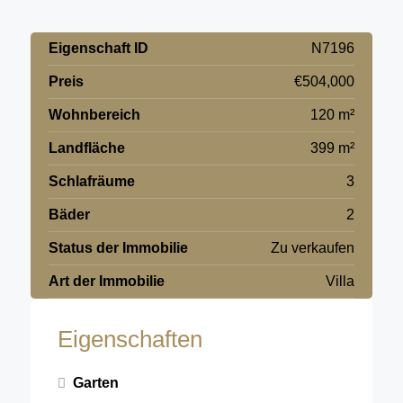
Eigenschaft ID
N7196
Preis
€504,000
Wohnbereich
120 m²
Landfläche
399 m²
Schlafräume
3
Bäder
2
Status der Immobilie
Zu verkaufen
Art der Immobilie
Villa
Eigenschaften
Garten