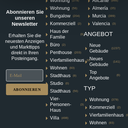
Wohnung
Alicante
(379)
(946)
Wohnung
Almería
(56)
(35)
Abonnieren Sie
Bungalow
Murcia
(204)
(389)
unseren
Kommerziell
Valencia
Newsletter
(2)
(3)
Haus der
ANGEBOT
(9)
Erhalten Sie die
Familie
Villa in Baños y Mendigo N8312
neuesten Anzeigen
Büro
Neue
(2)
und Markttipps
(1237)
Gebäude
Altaona Golf, Baños und Mendigo
Penthouse
direkt in Ihren
(203)
Posteingang.
Neues
€984,000
Vierfamilienhaus
(9)
(141)
Gebäude
Wohnen
(93)
Top
3
3
218
m²
Stadthaus
(6)
(9)
Angebote
VILLA
Einzelheiten
Studio
(0)
TYP
ABONNIEREN
Stadthaus
(56)
Vier-
Wohnung
(379)
Personen-
(3)
Kommerziell
(2)
Haus
Vierfamilienhaus
(
Villa
(498)
Wohnen
(93)