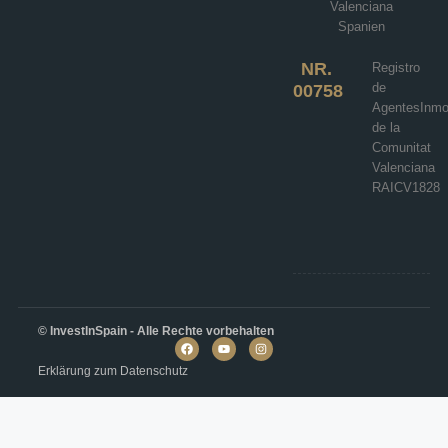
Valenciana
Spanien
NR.
Registro
de
00758
AgentesInmob
de la
Comunitat
Valenciana
RAICV1828
© InvestInSpain - Alle Rechte vorbehalten
Erklärung zum Datenschutz
Villa in Baños y Mendigo N8310