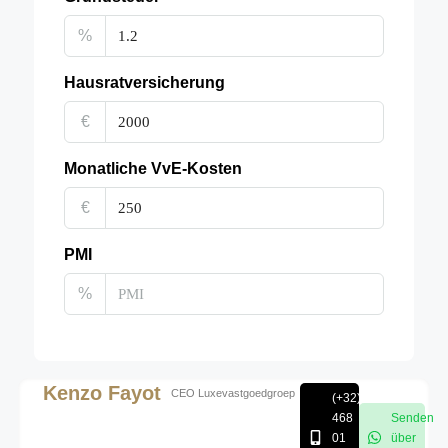
%
Hausratversicherung
€
Monatliche VvE-Kosten
€
PMI
%
Kenzo Fayot
CEO Luxevastgoedgroep
(+32)
468
Senden
01
über