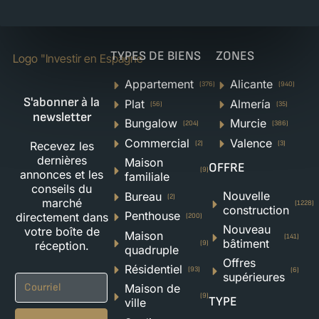
TYPES DE BIENS
ZONES
Appartement
Alicante
(376)
(940)
S'abonner à la
Plat
Almería
(56)
(35)
newsletter
Bungalow
Murcie
(204)
(386)
Commercial
Valence
Recevez les
(2)
(3)
dernières
Maison
OFFRE
(9)
annonces et les
familiale
conseils du
Nouvelle
Bureau
(2)
marché
(1228)
construction
Penthouse
directement dans
(200)
Nouveau
votre boîte de
Maison
(141)
bâtiment
(9)
réception.
quadruple
Offres
Résidentiel
(93)
(6)
supérieures
Maison de
(9)
TYPE
ville