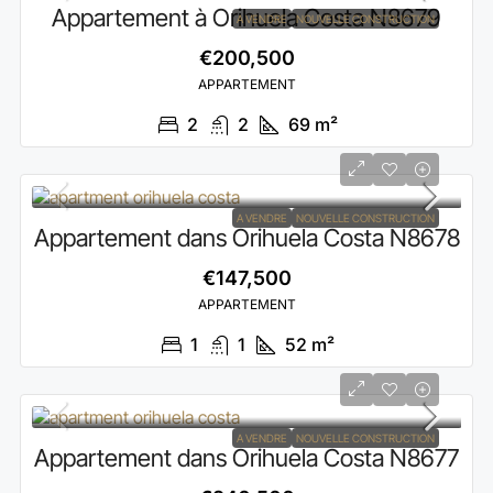
Appartement à Orihuela Costa N8679
A VENDRE
NOUVELLE CONSTRUCTION
€200,500
APPARTEMENT
2
2
69
m²
A VENDRE
NOUVELLE CONSTRUCTION
Appartement dans Orihuela Costa N8678
€147,500
APPARTEMENT
1
1
52
m²
A VENDRE
NOUVELLE CONSTRUCTION
Appartement dans Orihuela Costa N8677