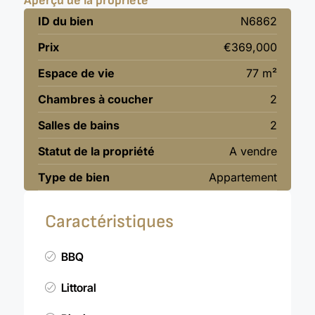
Aperçu de la propriété
ID du bien
N6862
Prix
€369,000
Espace de vie
77 m²
Chambres à coucher
2
Salles de bains
2
Statut de la propriété
A vendre
Type de bien
Appartement
Caractéristiques
BBQ
Littoral