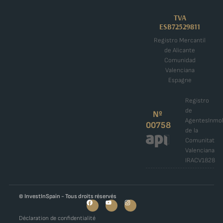
TVA
ESB72529811
Registro Mercantil
de Alicante
Comunidad
Valenciana
Espagne
Registro
de
Nº
AgentesInmob
00758
de la
Comunitat
Valenciana
IRACV1828
© InvestInSpain - Tous droits réservés
Déclaration de confidentialité