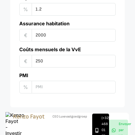
%
Assurance habitation
€
Coûts mensuels de la VvE
€
PMI
%
Villa dans Finestrat
N7072
8
5
Kenzo Fayot
CEO Luxevastgoedgroep
(+32)
998
m²
VILLA, BUREAU,
468
Envoyer
COMMERCIAL,
01
par
RÉSIDENTIEL