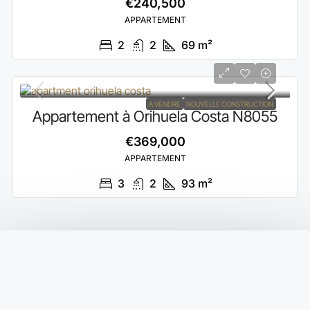
€240,500
APPARTEMENT
2
2
69
m²
A VENDRE
NOUVELLE CONSTRUCTION
Appartement à Orihuela Costa N8055
€369,000
APPARTEMENT
3
2
93
m²