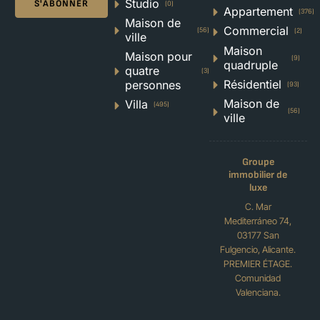
Studio
S'ABONNER
(0)
Appartement
(376)
Maison de
Commercial
(56)
(2)
ville
Maison
Maison pour
(9)
quadruple
quatre
(3)
Résidentiel
personnes
(93)
Maison de
Villa
(495)
(56)
ville
Groupe
immobilier de
luxe
C. Mar
Mediterráneo 74,
03177 San
Fulgencio, Alicante.
PREMIER ÉTAGE.
Comunidad
Valenciana.