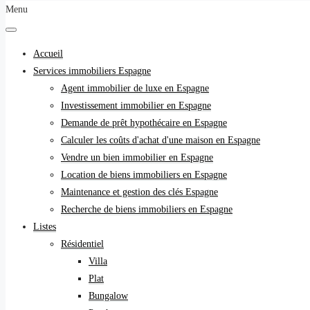
Menu
Accueil
Services immobiliers Espagne
Agent immobilier de luxe en Espagne
Investissement immobilier en Espagne
Demande de prêt hypothécaire en Espagne
Calculer les coûts d'achat d'une maison en Espagne
Vendre un bien immobilier en Espagne
Location de biens immobiliers en Espagne
Maintenance et gestion des clés Espagne
Recherche de biens immobiliers en Espagne
Listes
Résidentiel
Villa
Plat
Bungalow