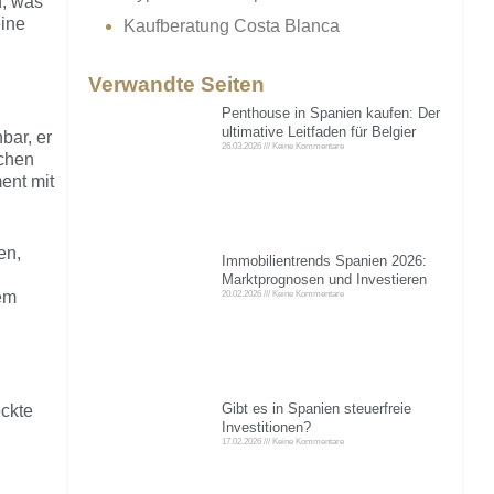
n, was
eine
Kaufberatung Costa Blanca
Verwandte Seiten
Penthouse in Spanien kaufen: Der
ultimative Leitfaden für Belgier
bar, er
26.03.2026
Keine Kommentare
ichen
ment mit
en,
Immobilientrends Spanien 2026:
Marktprognosen und Investieren
tem
20.02.2026
Keine Kommentare
Gibt es in Spanien steuerfreie
eckte
Investitionen?
17.02.2026
Keine Kommentare