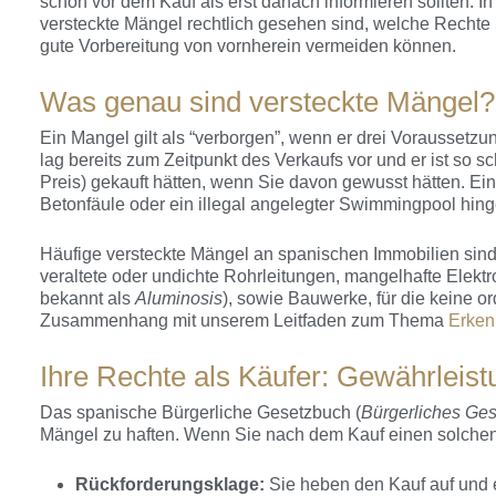
schon vor dem Kauf als erst danach informieren sollten. I
versteckte Mängel rechtlich gesehen sind, welche Rechte 
gute Vorbereitung von vornherein vermeiden können.
Was genau sind versteckte Mängel?
Ein Mangel gilt als “verborgen”, wenn er drei Voraussetzun
lag bereits zum Zeitpunkt des Verkaufs vor und er ist so 
Preis) gekauft hätten, wenn Sie davon gewusst hätten. Ein 
Betonfäule oder ein illegal angelegter Swimmingpool hin
Häufige versteckte Mängel an spanischen Immobilien sin
veraltete oder undichte Rohrleitungen, mangelhafte Elekt
bekannt als
Aluminosis
), sowie Bauwerke, für die keine 
Zusammenhang mit unserem Leitfaden zum Thema
Erken
Ihre Rechte als Käufer: Gewährleis
Das spanische Bürgerliche Gesetzbuch (
Bürgerliches Ge
Mängel zu haften. Wenn Sie nach dem Kauf einen solchen
Rückforderungsklage:
Sie heben den Kauf auf und e