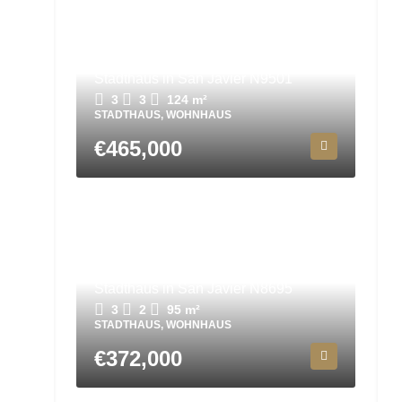
Stadthaus in San Javier N9501
3
3
124
m²
STADTHAUS, WOHNHAUS
€465,000
Stadthaus in San Javier N8695
3
2
95
m²
STADTHAUS, WOHNHAUS
€372,000