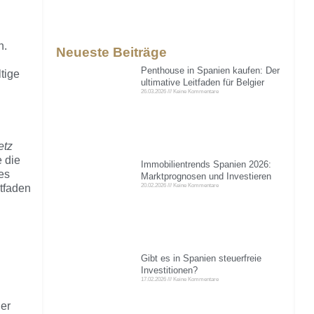
n.
Neueste Beiträge
Penthouse in Spanien kaufen: Der
tige
ultimative Leitfaden für Belgier
26.03.2026
Keine Kommentare
etz
e die
Immobilientrends Spanien 2026:
es
Marktprognosen und Investieren
20.02.2026
Keine Kommentare
itfaden
Gibt es in Spanien steuerfreie
Investitionen?
17.02.2026
Keine Kommentare
er