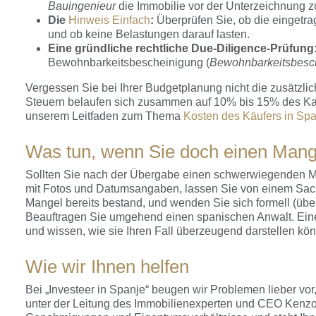
Bauingenieur
die Immobilie vor der Unterzeichnung z
Die
Hinweis Einfach
:
Überprüfen Sie, ob die eingetr
und ob keine Belastungen darauf lasten.
Eine gründliche rechtliche Due-Diligence-Prüfung
Bewohnbarkeitsbescheinigung (
Bewohnbarkeitsbesc
Vergessen Sie bei Ihrer Budgetplanung nicht die zusätzli
Steuern belaufen sich zusammen auf 10% bis 15% des Kaufp
unserem Leitfaden zum Thema
Kosten des Käufers in Sp
Was tun, wenn Sie doch einen Mange
Sollten Sie nach der Übergabe einen schwerwiegenden Ma
mit Fotos und Datumsangaben, lassen Sie von einem Sachv
Mangel bereits bestand, und wenden Sie sich formell (üb
Beauftragen Sie umgehend einen spanischen Anwalt. Ein
und wissen, wie sie Ihren Fall überzeugend darstellen kö
Wie wir Ihnen helfen
Bei „Investeer in Spanje“ beugen wir Problemen lieber vo
unter der Leitung des Immobilienexperten und CEO Kenzo 