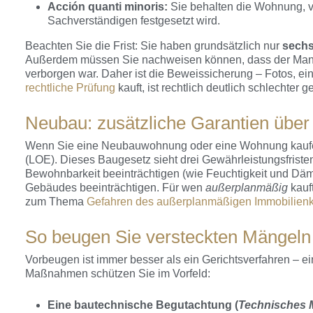
Acción quanti minoris:
Sie behalten die Wohnung, v
Sachverständigen festgesetzt wird.
Beachten Sie die Frist: Sie haben grundsätzlich nur
sech
Außerdem müssen Sie nachweisen können, dass der Mangel
verborgen war. Daher ist die Beweissicherung – Fotos, ei
rechtliche Prüfung
kauft, ist rechtlich deutlich schlechter ge
Neubau: zusätzliche Garantien über
Wenn Sie eine Neubauwohnung oder eine Wohnung kaufen, d
(LOE). Dieses Baugesetz sieht drei Gewährleistungsfristen
Bewohnbarkeit beeinträchtigen (wie Feuchtigkeit und Dämm
Gebäudes beeinträchtigen. Für wen
außerplanmäßig
kauft
zum Thema
Gefahren des außerplanmäßigen Immobilienk
So beugen Sie versteckten Mängeln
Vorbeugen ist immer besser als ein Gerichtsverfahren – ei
Maßnahmen schützen Sie im Vorfeld:
Eine bautechnische Begutachtung (
Technisches M