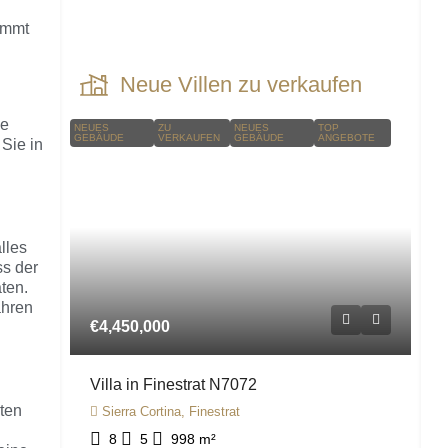
immt
Neue Villen zu verkaufen
ie
NEUES
ZU
NEUES
TOP
GEBÄUDE
VERKAUFEN
GEBÄUDE
ANGEBOTE
Sie in
lles
ss der
ten.
ahren
€4,450,000
Villa in Finestrat N7072
rten
Sierra Cortina, Finestrat
8
5
998
m²