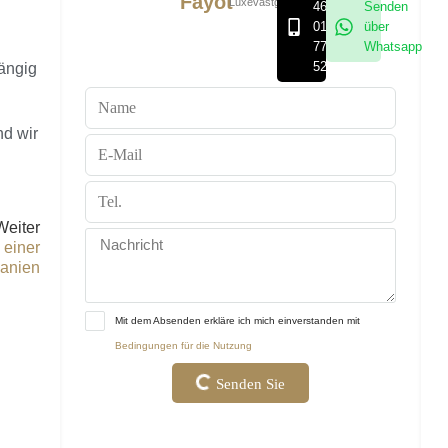
Fayot
Luxevastgoedgroep
468
Senden
01
über
77
Whatsapp
52
ängig
d wir
Weiter
 einer
anien
Mit dem Absenden erkläre ich mich einverstanden mit
Bedingungen für die Nutzung
Senden Sie