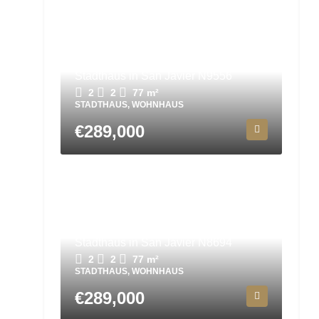
Stadthaus in San Javier N9556
2
2
77
m²
STADTHAUS, WOHNHAUS
€289,000
Stadthaus in San Javier N8694
2
2
77
m²
STADTHAUS, WOHNHAUS
€289,000