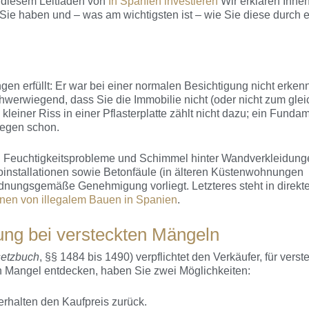
n diesem Leitfaden von
In Spanien investieren
Wir erklären Ihne
Sie haben und – was am wichtigsten ist – wie Sie diese durch 
gen erfüllt: Er war bei einer normalen Besichtigung nicht erkenn
schwerwiegend, dass Sie die Immobilie nicht (oder nicht zum gle
kleiner Riss in einer Pflasterplatte zählt nicht dazu; ein Funda
gegen schon.
d Feuchtigkeitsprobleme und Schimmel hinter Wandverkleidung
roinstallationen sowie Betonfäule (in älteren Küstenwohnungen
ordnungsgemäße Genehmigung vorliegt. Letzteres steht in direk
nen von illegalem Bauen in Spanien
.
tung bei versteckten Mängeln
setzbuch
, §§ 1484 bis 1490) verpflichtet den Verkäufer, für verst
 Mangel entdecken, haben Sie zwei Möglichkeiten:
rhalten den Kaufpreis zurück.