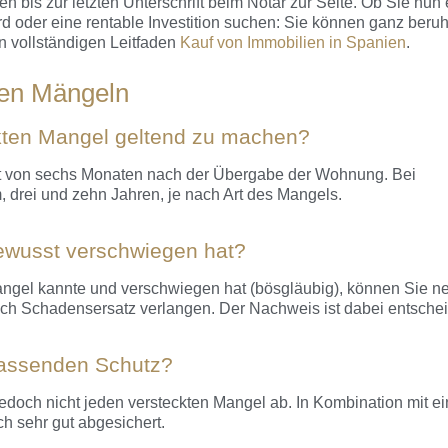
bis zur letzten Unterschrift beim Notar zur Seite. Ob Sie nun 
d oder eine rentable Investition suchen: Sie können ganz beruh
n vollständigen Leitfaden
Kauf von Immobilien in Spanien
.
ten Mängeln
ckten Mangel geltend zu machen?
rist von sechs Monaten nach der Übergabe der Wohnung. Bei
 drei und zehn Jahren, je nach Art des Mangels.
ewusst verschwiegen hat?
ngel kannte und verschwiegen hat (bösgläubig), können Sie n
uch Schadensersatz verlangen. Der Nachweis ist dabei entsche
fassenden Schutz?
jedoch nicht jeden versteckten Mangel ab. In Kombination mit ei
ch sehr gut abgesichert.