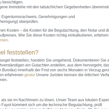
u besichtigen.
agene Immobilie mit den tatsächlichen Gegebenheiten übereinst
:
Eigentumsnachweis, Genehmigungen und
heinigung
) überprüfen.
chen Kosten – die Kosten für die Begutachtung, den Notar und d
reises. Wie Sie diese Kosten richtig einkalkulieren, erfahren 
anien
.
l feststellen?
ngel feststellen, handeln Sie umgehend. Dokumentieren Sie a
erständigen ein Gutachten erstellen, aus dem hervorgeht, da
er
Burofax
) innerhalb der Frist von sechs Monaten in Verzug gera
en erfahrenen
gestor
Unsere Juristen kennen die örtlichen Verf
nnen.
r, als sie im Nachhinein zu lösen. Unser Team aus lokalen Expe
Fayot kümmert sich um die technische Begutachtung, prüft