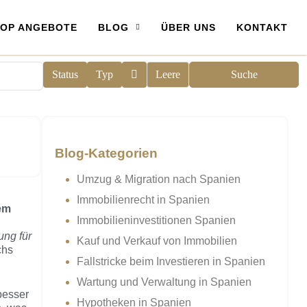
OP ANGEBOTE
BLOG
ÜBER UNS
KONTAKT
Status
Typ
Leere
Suche
Blog-Kategorien
Umzug & Migration nach Spanien
Immobilienrecht in Spanien
dem
Immobilieninvestitionen Spanien
ung für
Kauf und Verkauf von Immobilien
chs
Fallstricke beim Investieren in Spanien
Wartung und Verwaltung in Spanien
besser
Hypotheken in Spanien