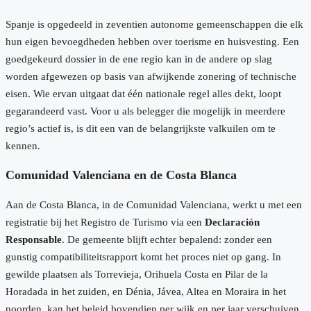
Spanje is opgedeeld in zeventien autonome gemeenschappen die elk
hun eigen bevoegdheden hebben over toerisme en huisvesting. Een
goedgekeurd dossier in de ene regio kan in de andere op slag
worden afgewezen op basis van afwijkende zonering of technische
eisen. Wie ervan uitgaat dat één nationale regel alles dekt, loopt
gegarandeerd vast. Voor u als belegger die mogelijk in meerdere
regio’s actief is, is dit een van de belangrijkste valkuilen om te
kennen.
Comunidad Valenciana en de Costa Blanca
Aan de Costa Blanca, in de Comunidad Valenciana, werkt u met een
registratie bij het Registro de Turismo via een
Declaración
Responsable
. De gemeente blijft echter bepalend: zonder een
gunstig compatibiliteitsrapport komt het proces niet op gang. In
gewilde plaatsen als Torrevieja, Orihuela Costa en Pilar de la
Horadada in het zuiden, en Dénia, Jávea, Altea en Moraira in het
noorden, kan het beleid bovendien per wijk en per jaar verschuiven.