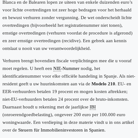
Blanca en de Balearen lopen ze uiteen van enkele duizenden euro’s
voor lichte overtredingen tot zeer hoge bedragen voor het herhaald
en bewust verhuren zonder vergunning. De wet onderscheidt lichte
overtredingen (bijvoorbeeld het registratienummer niet tonen),
ernstige overtredingen (verhuren voordat de procedure is afgerond)
en zeer ernstige overtredingen (recidive). Een gebrek aan kennis
ontslaat u nooit van uw verantwoordelijkheid.
Verhuren brengt bovendien fiscale verplichtingen mee die u vooraf
moet regelen. U heeft een
NIE
-Nummer
nodig, het
identificatienummer voor elke officiële handeling in Spanje. Als niet-
resident geeft u uw huurinkomsten aan via de
Modelo 210
. EU- en
EER-verhuurders betalen 19 procent en mogen kosten aftrekken;
niet-EU-verhuurders betalen 24 procent over de bruto-inkomsten.
Daarnaast houdt u rekening met de jaarlijkse
IBI
(onroerendgoedbelasting), ongeveer 200 euro per 100.000 euro
woningwaarde. Een verdieping in deze materie vindt u in ons artikel
over de
Steuern für Immobilieninvestoren in Spanien
.