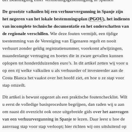
Kaufberatung Costa Blanca
De grootste valkuilen bij een verhuurvergunning in Spanje zijn
het negeren van het lokale bestemmingsplan (
PGOU
), het indienen
van incomplete technische documentatie en het onderschatten van
de regionale verschillen.
Wie deze fouten vermijdt, een tijdige
toestemming van de Vereniging van Eigenaren regelt en nooit
verhuurt zonder geldig registratienummer, voorkomt afwijzingen,
maandenlange vertraging en boetes die in zware gevallen kunnen
oplopen tot honderdduizenden euro’s. In dit artikel zetten wij voor u
op een rij welke valkuilen u als verhuurder of investeerder aan de
Costa Blanca het vaakst over het hoofd ziet, en hoe u ze stap voor
stap omzeilt.
Dit artikel is bewust opgezet als een praktische foutenchecklist. Wilt
u eerst de volledige basisprocedure begrijpen, dan raden wij u aan
om naast dit overzicht ook onze uitgebreide gids
over het aanvragen
van een verhuurvergunning in Spanje
te lezen. Daar leest u hoe de
aanvraag stap voor stap verloopt; hier richten wij ons uitsluitend op