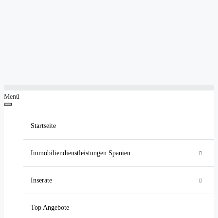
Menü
Startseite
Immobiliendienstleistungen Spanien
Luxus-Immobilienmakler Spanien
Inserate
Immobilieninvestitionen in Spanien
Wohnen
Villa
Top Angebote