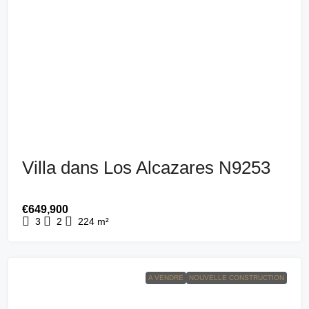
Villa dans Los Alcazares N9253
€649,900
3
2
224
m²
A VENDRE
NOUVELLE CONSTRUCTION