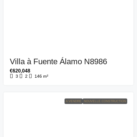
Villa à Fuente Álamo N8986
€620,048
3
2
146
m²
A VENDRE
NOUVELLE CONSTRUCTION