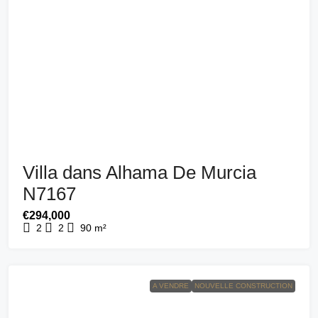
Villa dans Alhama De Murcia
N7167
€294,000
2
2
90
m²
A VENDRE
NOUVELLE CONSTRUCTION