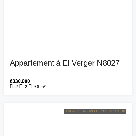
Appartement à El Verger N8027
€330,000
2
2
66
m²
A VENDRE
NOUVELLE CONSTRUCTION