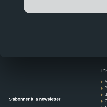
TY
A
P
B
S'abonner à la newsletter
C