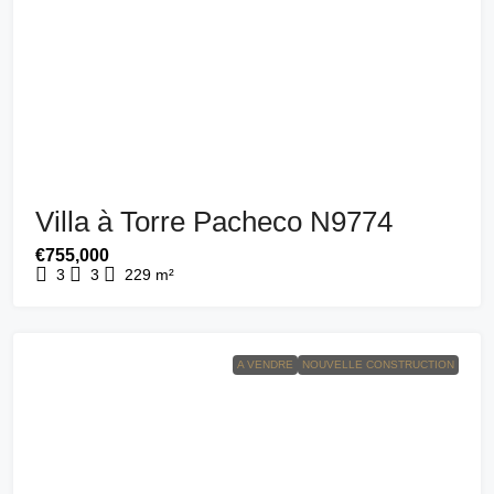
Villa à Torre Pacheco N9774
€755,000
3
3
229
m²
A VENDRE
NOUVELLE CONSTRUCTION