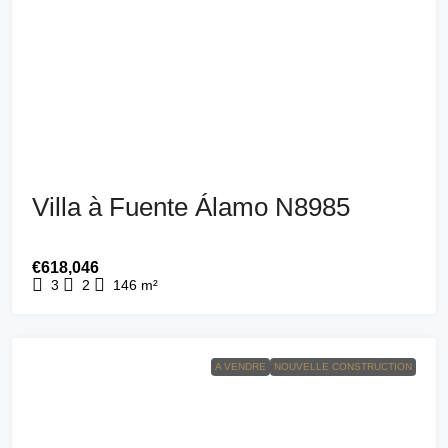
Villa à Fuente Álamo N8985
€618,046
3
2
146
m²
A VENDRE
NOUVELLE CONSTRUCTION