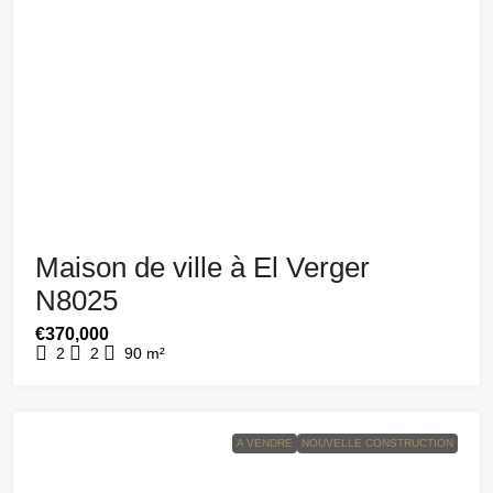
Maison de ville à El Verger
N8025
€370,000
2
2
90
m²
A VENDRE
NOUVELLE CONSTRUCTION