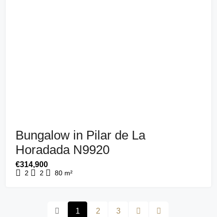
Bungalow in Pilar de La
Horadada N9920
€314,900
2
2
80
m²
1
2
3