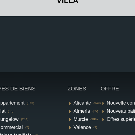
VILLA
PES DE BIENS
ZONES
OFFRE
ppartement
Alicante
Nouvelle con
(376)
(940)
lat
Almería
Nouveau bât
(56)
(35)
ungalow
Murcie
Offres supéri
(204)
(386)
ommercial
Valence
(2)
(3)