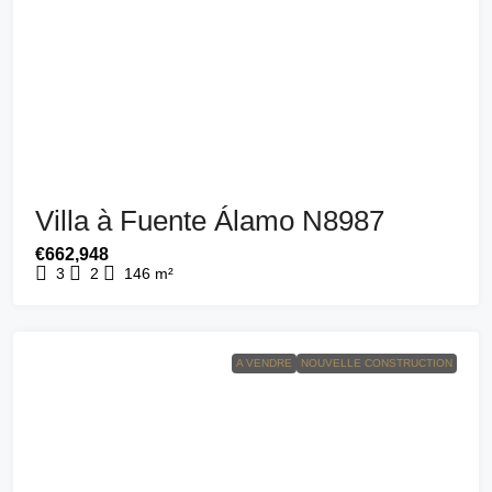
Villa à Fuente Álamo N8987
€662,948
3
2
146
m²
A VENDRE
NOUVELLE CONSTRUCTION