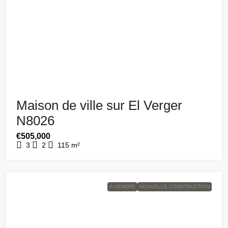
Maison de ville sur El Verger
N8026
€505,000
3
2
115
m²
A VENDRE
NOUVELLE CONSTRUCTION