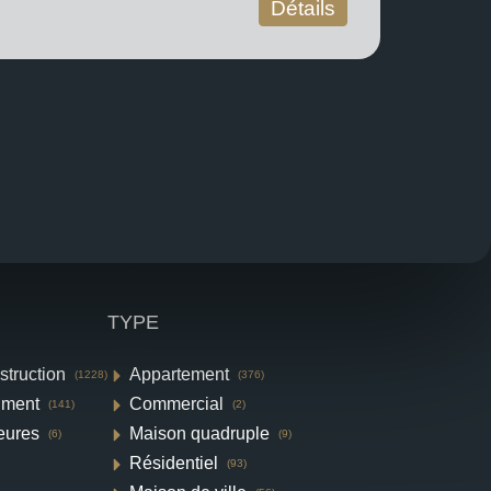
Détails
TYPE
struction
Appartement
(1228)
(376)
iment
Commercial
(141)
(2)
eures
Maison quadruple
(6)
(9)
Résidentiel
(93)