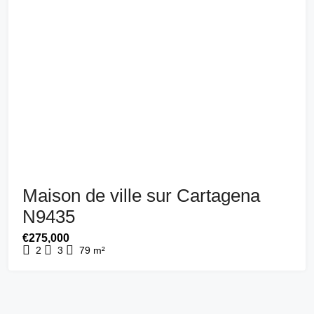
Maison de ville sur Cartagena
N9435
€275,000
2
3
79
m²