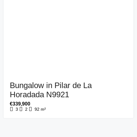
Bungalow in Pilar de La
Horadada N9921
€339,900
3
2
92
m²