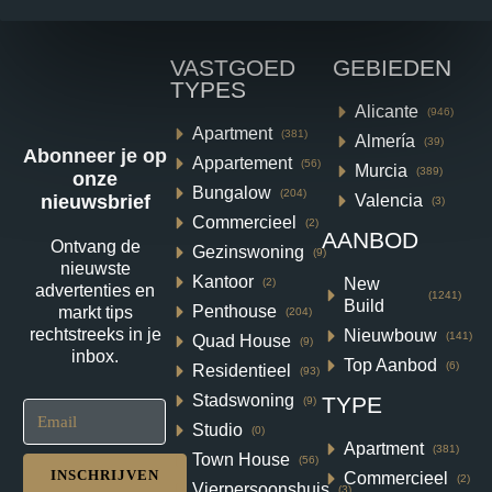
VASTGOED
GEBIEDEN
TYPES
Alicante
(946)
Apartment
(381)
Almería
(39)
Abonneer je op
Appartement
(56)
Murcia
(389)
onze
Bungalow
(204)
Valencia
nieuwsbrief
(3)
Commercieel
(2)
AANBOD
Ontvang de
Gezinswoning
(9)
Villa in Vera N9931
nieuwste
Kantoor
New
(2)
advertenties en
(1241)
Build
Vera Playa, Vera
Penthouse
markt tips
(204)
rechtstreeks in je
Nieuwbouw
(141)
Quad House
€370,000
(9)
inbox.
Top Aanbod
(6)
Residentieel
(93)
2
1
56
m²
Stadswoning
TYPE
(9)
VILLA
Details
Studio
(0)
Apartment
(381)
Town House
(56)
INSCHRIJVEN
Commercieel
(2)
Vierpersoonshuis
(3)