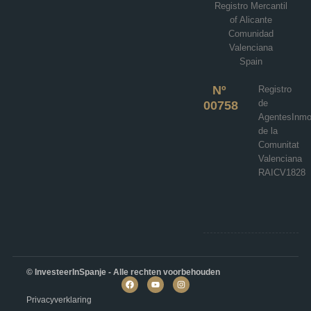
Registro Mercantil
€984,000
of Alicante
Comunidad
3
3
218
m²
Valenciana
VILLA
Details
Spain
Nº
Registro
de
00758
AgentesInmob
de la
Comunitat
Valenciana
RAICV1828
© InvesteerInSpanje - Alle rechten voorbehouden
Privacyverklaring