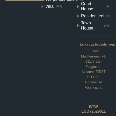
Quad
Villa
(499)
(9)
House
Residentieel
(93)
Town
(56)
House
Luxevastgoedgroep
C. Mar
Mediterráneo 74,
03177 San
Fulgencio,
Alicante. FIRST
FLOOR.
Comunidad
Valenciana.
Villa in Baños y Mendigo N8312
BTW
ESB72529811
Altaona Golf, Baños y Mendigo