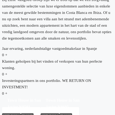
samengestelde selectie van luxe eigendommen aanbieden in enkele
van de meest gewilde bestemmingen in Costa Blanca en Ibiza. Of u
nu op zoek bent naar een villa aan het strand met adembenemende
uitzichten, een modern appartement in het hart van de stad of een
vredig landgoed omgeven door de natuur, ons portfolio bevat opties
die tegemoetkomen aan alle smaken en levensstijlen.
Jaar ervaring, nederlandstalige vastgoedmakelaar in Spanje
0
+
Klanten geholpen bij het vinden of verkopen van hun perfecte
woning.
0
+
Investeringspartners in ons portfolio. WE RETURN ON
INVESTMENT!
0
+
Town House in San
Town House in San
Javier N9501
Javier N8695