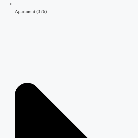
Apartment
(376)
Villa in Pinoso N9265
Rodriguillo, Pinoso
€484,000
4
2
192
m²
VILLA