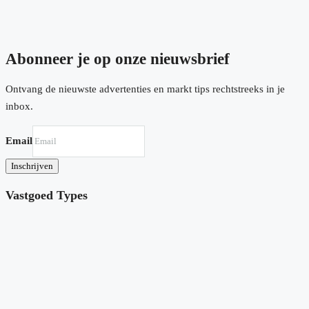
Abonneer je op onze nieuwsbrief
Ontvang de nieuwste advertenties en markt tips rechtstreeks in je
inbox.
Email
Inschrijven
Vastgoed Types
Villa in Pinoso N9268
Rodriguillo, Pinoso
€484,000
4
2