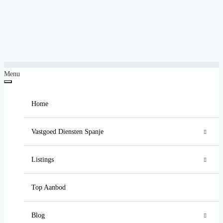
Menu
Home
Vastgoed Diensten Spanje
Luxe Vastgoed Makelaar Spanje
Listings
Vastgoedinvesteringen in Spanje
Residentieel
Villa
Top Aanbod
Hypotheek in Spanje Aanvragen
Appartement
Alle nieuwbouw
Blog