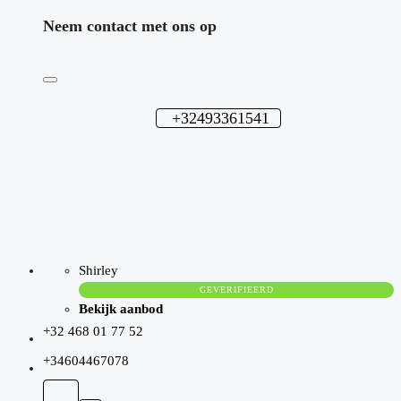
Neem contact met ons op
+32493361541
Shirley
GEVERIFIEERD
Bekijk aanbod
+32 468 01 77 52
+34604467078