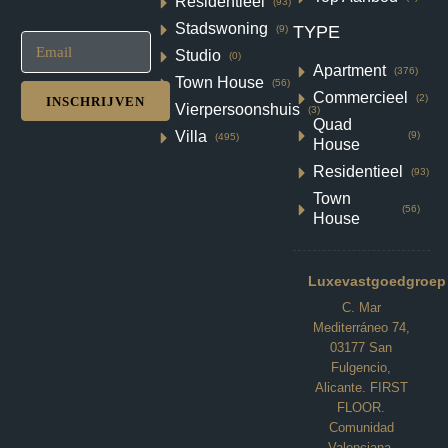
Residentieel
(93)
€320,000
Stadswoning
TYPE
(9)
2
2
92
m²
Studio
(0)
VILLA
Apartment
(376)
Details
Town House
(56)
Commercieel
(2)
INSCHRIJVEN
Vierpersoonshuis
(3)
Quad
Villa
(9)
(495)
House
Residentieel
(93)
Town
(56)
House
Luxevastgoedgroep
C. Mar
Mediterráneo 74,
03177 San
Fulgencio,
Alicante. FIRST
FLOOR.
Comunidad
Valenciana.