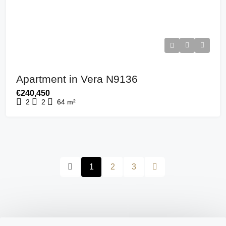
Apartment in Vera N9136
€240,450
2
2
64
m²
1
2
3