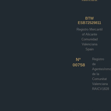
NIEUWBOUW
HALFVRIJSTAANDE VILLA’S IN
BTW
DOLORES
ESB72529811
Registro Mercantil
polideportivo, Dolores
of Alicante
€439,000
Comunidad
Valenciana
3
3
133
m²
Spain
VILLA
Details
Nº
Registro
de
00758
AgentesInmob
de la
Comunitat
Valenciana
RAICV1828