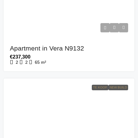
Apartment in Vera N9132
€237,300
2
2
65
m²
TE KOOP
NEW BUILD