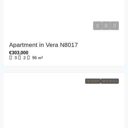
Apartment in Vera N8017
€303,000
3
2
96
m²
TE KOOP
NEW BUILD