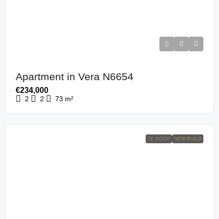
Apartment in Vera N6654
€234,000
2
2
73
m²
TE KOOP
NEW BUILD