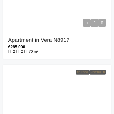
Apartment in Vera N8917
€285,000
2
2
70
m²
TE KOOP
NEW BUILD