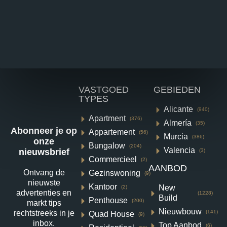
VASTGOED
GEBIEDEN
TYPES
Alicante
(940)
Apartment
(376)
Almería
(35)
Abonneer je op
Appartement
(56)
Murcia
(386)
onze
Bungalow
(204)
Valencia
nieuwsbrief
(3)
Commercieel
(2)
AANBOD
NIEUWBOUW
Ontvang de
Gezinswoning
(9)
HALFVRIJSTAANDE VILLA IN
nieuwste
Kantoor
New
(2)
advertenties en
(1228)
DAYA NUEVA
Build
Penthouse
(200)
markt tips
Nieuwbouw
(141)
rechtstreeks in je
Quad House
Pueblo, Daya Nueva
(9)
inbox.
Top Aanbod
(6)