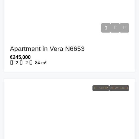
Apartment in Vera N6653
€245,000
2
2
84
m²
TE KOOP
NEW BUILD