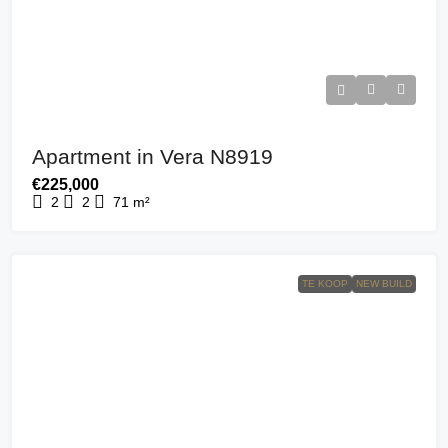
Apartment in Vera N8919
€225,000
2
2
71
m²
TE KOOP
NEW BUILD