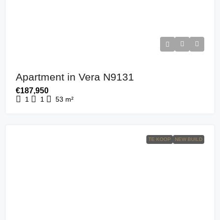
Apartment in Vera N9131
€187,950
1
1
53
m²
TE KOOP
NEW BUILD