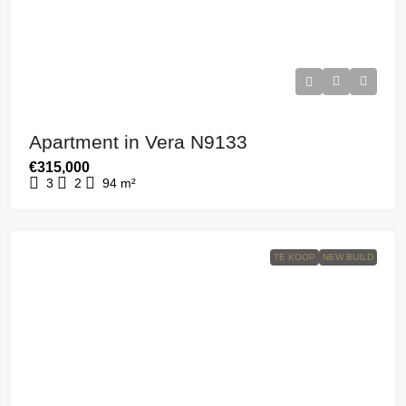
Apartment in Vera N9133
€315,000
3
2
94
m²
TE KOOP
NEW BUILD