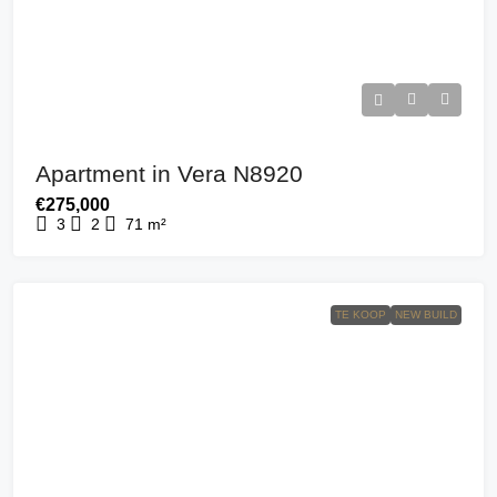
Apartment in Vera N8920
€275,000
3
2
71
m²
TE KOOP
NEW BUILD