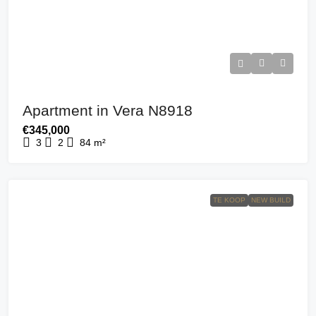
Apartment in Vera N8918
€345,000
3
2
84
m²
TE KOOP
NEW BUILD