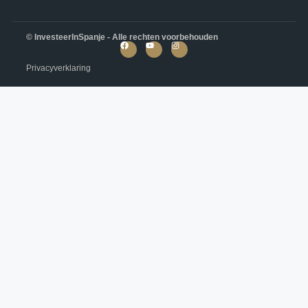
© InvesteerInSpanje - Alle rechten voorbehouden
Privacyverklaring
NIEUWBOUW VILLA IN
ROJALES
Ciudad Quesada, Rojales
€499,000
4
3
199
m²
VILLA
Details