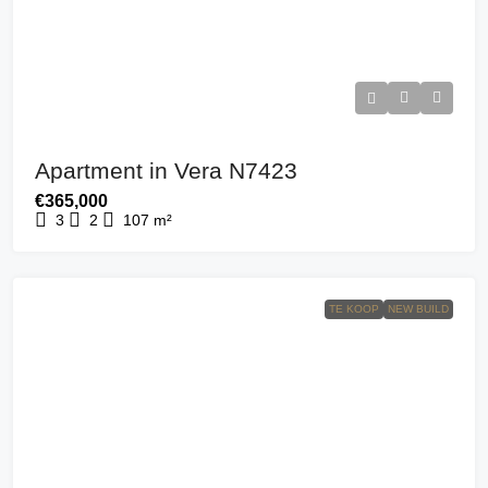
Apartment in Vera N7423
€365,000
3
2
107
m²
TE KOOP
NEW BUILD