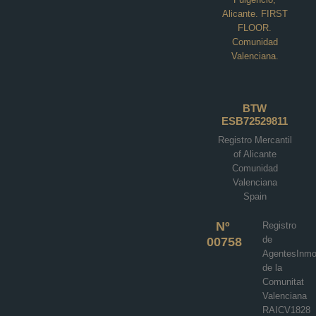
Alicante. FIRST
FLOOR.
Comunidad
Valenciana.
Villa in Pinoso N9268
BTW
ESB72529811
Rodriguillo, Pinoso
Registro Mercantil
€484,000
of Alicante
Comunidad
4
2
192
m²
Valenciana
VILLA
Spain
Details
Nº
Registro
de
00758
AgentesInmob
de la
Comunitat
Valenciana
RAICV1828