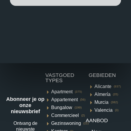
VASTGOED
GEBIEDEN
TYPES
Alicante
(937)
Apartment
(375)
Almería
(35)
Abonneer je op
Appartement
(56)
Murcia
(382)
onze
Bungalow
(199)
Valencia
nieuwsbrief
(3)
Commercieel
(2)
AANBOD
Ontvang de
Gezinswoning
(12)
Villa in Torre Pacheco N6552
nieuwste