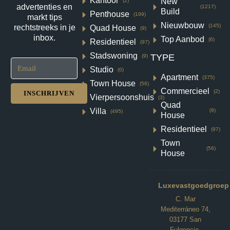
Kantoor
New
(2)
advertenties en
(1217)
Build
Penthouse
(199)
Roldán, Torre Pacheco
markt tips
Nieuwbouw
(145)
rechtstreeks in je
Quad House
(9)
€416,900
inbox.
Top Aanbod
(6)
Residentieel
(97)
3
3
122
m²
Stadswoning
TYPE
(9)
VILLA
Details
Studio
(0)
Apartment
(375)
Town House
(56)
Commercieel
(2)
INSCHRIJVEN
Vierpersoonshuis
(3)
Quad
Villa
(9)
(495)
House
Residentieel
(97)
Town
(56)
House
Luxevastgoedgroep
C. Mar
Mediterráneo 74,
03177 San
Fulgencio,