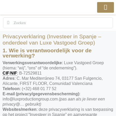
Privacyverklaring (Investeer in Spanje –
onderdeel van Luxe Vastgoed Groep)
1. Wie is verantwoordelijk voor de
verwerking?
Verwerkingsverantwoordelijke
: Luxe Vastgoed Groep
(hierna: “wij”, “ons” of “de onderneming”).
CIF
/
NIF
: B-72529811
Adres
: C. Mar Mediterráneo 74, 03177 San Fulgencio,
Alicante, FIRST FLOOR, Comunidad Valenciana
Telefoon
: (+32) 468 01 77 52
E-mail (privacy/gegevensbescherming)
:
info@luxproductiongroup.com
(pas aan als je liever een
privacy@… gebruikt)
Websites/merken
: deze privacyverklaring is van toepassing
op het project “Investeer in Spanje” en aanverwante