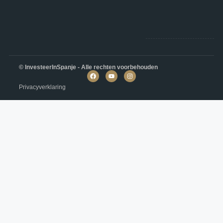
© InvesteerInSpanje - Alle rechten voorbehouden
Privacyverklaring
Villa in Pinoso N9267
Rodriguillo, Pinoso
€473,500
3
2
186
m²
VILLA
Details