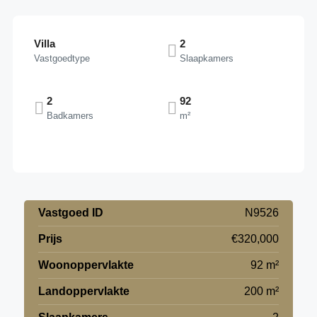
Villa
2
Vastgoedtype
Slaapkamers
2
92
Badkamers
m²
Vastgoed ID
N9526
Prijs
€320,000
Woonoppervlakte
92 m²
Landoppervlakte
200 m²