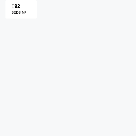
92
BEDS M²