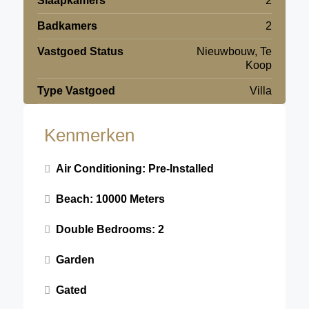
Slaapkamers
2
Badkamers
2
Vastgoed Status
Nieuwbouw, Te
Koop
Type Vastgoed
Villa
Kenmerken
Air Conditioning: Pre-Installed
Beach: 10000 Meters
Double Bedrooms: 2
Garden
Gated