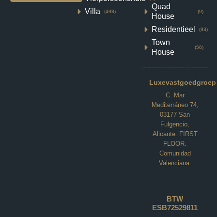
Quad
Villa
(498)
(9)
House
Residentieel
(93)
Town
(56)
House
Luxevastgoedgroep
C. Mar
Mediterráneo 74,
03177 San
Fulgencio,
Alicante. FIRST
FLOOR.
Comunidad
Valenciana.
Villa in Baños y Mendigo N8311
BTW
ESB72529811
Altaona Golf, Baños y Mendigo