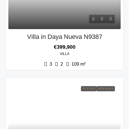
Villa in Daya Nueva N9387
€399,900
VILLA
3
2
109
m²
TE KOOP
NEW BUILD