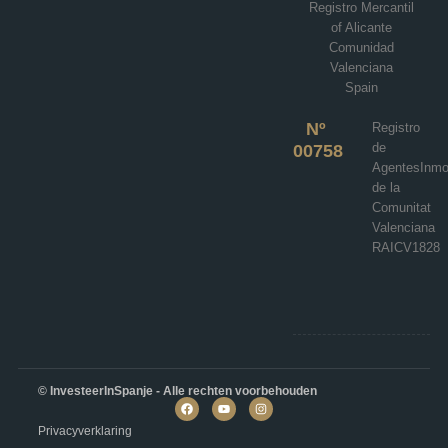
Registro Mercantil
€964,000
of Alicante
Comunidad
4
4
195
m²
Valenciana
VILLA
Spain
Details
Nº
Registro
de
00758
AgentesInmob
de la
Comunitat
Valenciana
RAICV1828
© InvesteerInSpanje - Alle rechten voorbehouden
Privacyverklaring