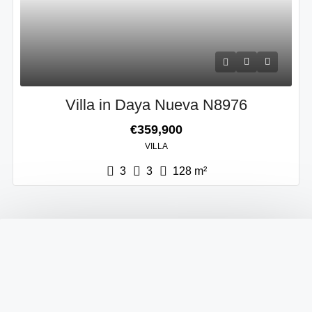
Villa in Daya Nueva N8976
€359,900
VILLA
3
3
128
m²