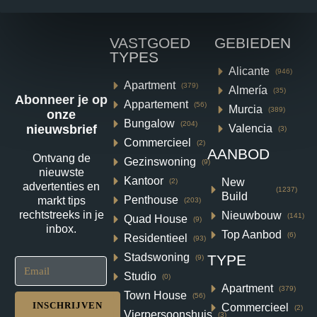
VASTGOED
GEBIEDEN
TYPES
Alicante
(946)
Apartment
(379)
Almería
(35)
Abonneer je op
Appartement
(56)
Murcia
(389)
onze
Bungalow
(204)
Valencia
nieuwsbrief
(3)
Commercieel
(2)
AANBOD
Ontvang de
Gezinswoning
(9)
Villa in Baños y Mendigo N8312
nieuwste
Kantoor
New
(2)
advertenties en
(1237)
Build
Altaona Golf, Baños y Mendigo
Penthouse
markt tips
(203)
rechtstreeks in je
Nieuwbouw
€984,000
(141)
Quad House
(9)
inbox.
Top Aanbod
(6)
Residentieel
(93)
3
3
218
m²
Stadswoning
TYPE
(9)
VILLA
Details
Studio
(0)
Apartment
(379)
Town House
(56)
INSCHRIJVEN
Commercieel
(2)
Vierpersoonshuis
(3)