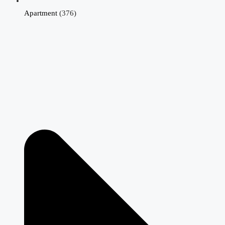
Apartment
(376)
Villa in Alhama De Murcia N7167
Condado De Alhama, Alhama De Murcia
€294,000
2
2
90
m²
VILLA