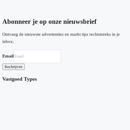
Abonneer je op onze nieuwsbrief
Ontvang de nieuwste advertenties en markt tips rechtstreeks in je
inbox.
Email
Inschrijven
Vastgoed Types
Villa in Fuente Álamo N8986
Hacienda del Alamo, Fuente Álamo
€620,048
3
2