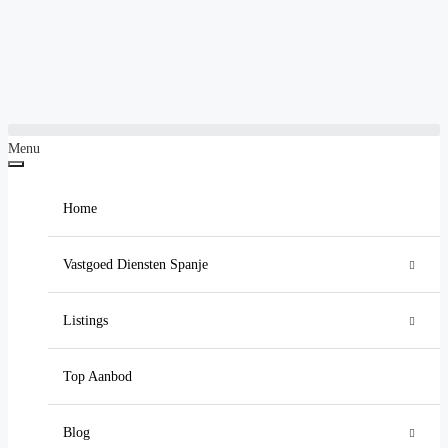
Menu
Home
Vastgoed Diensten Spanje
Luxe Vastgoed Makelaar Spanje
Listings
Vastgoedinvesteringen in Spanje
Residentieel
Villa
Top Aanbod
Hypotheek in Spanje Aanvragen
Appartement
Alle nieuwbouw
Blog