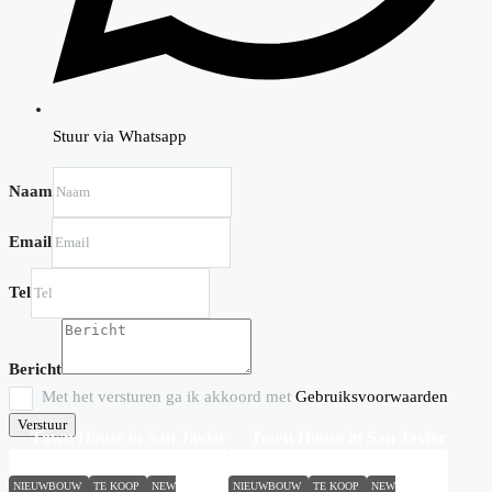
Stuur via Whatsapp
Naam
Email
Tel
Bericht
Met het versturen ga ik akkoord met
Gebruiksvoorwaarden
Verstuur
Town House in San Javier
Town House in San Javier
N9501
N8695
NIEUWBOUW
TE KOOP
NEW
NIEUWBOUW
TE KOOP
NEW