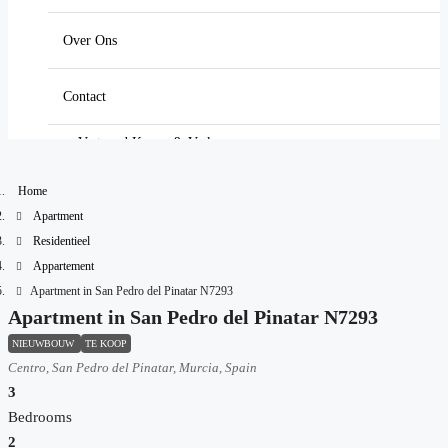
Kosten koper huis Spanje berekenen
Bungalow
Vastgoedinvesteringen Spanje
Over Ons
Vastgoed Verkopen in Spanje
Penthouse
Valkuilen Bij Het Investeren In Spanje
Contact
Vastgoed Verhuren in Spanje
Stadswoning
Vastgoed Kopen & Verkopen
Onderhoud & Sleutelbeheer Spanje
Vierpersoonshuis
Home
Vastgoedwetgeving in Spanje
Apartment
Zoek Vastgoed in Spanje
Residentieel
Verhuizen & Migreren naar Spanje
Appartement
Apartment in San Pedro del Pinatar N7293
Hypotheken in Spanje
Apartment in San Pedro del Pinatar N7293
NIEUWBOUW
TE KOOP
Onderhoud & Beheer in Spanje
Centro, San Pedro del Pinatar, Murcia, Spain
3
Aankoopbegeleiding Costa Blanca
Bedrooms
2