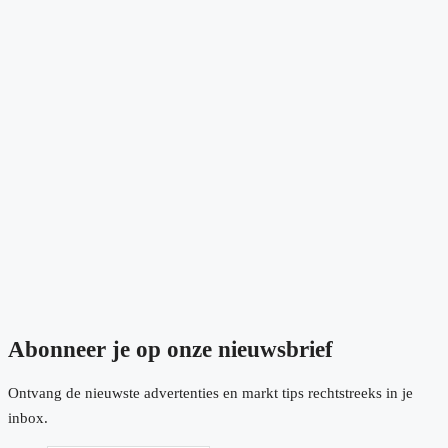
Altaona Golf, Baños y Mendigo
€984,000
3
3
218
m²
VILLA
Abonneer je op onze nieuwsbrief
Ontvang de nieuwste advertenties en markt tips rechtstreeks in je
inbox.