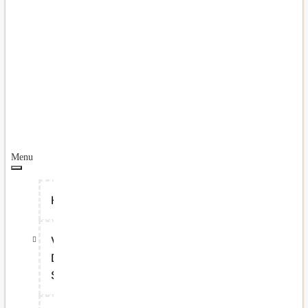
Menu
Home
Vastgoed
Diensten
Spanje