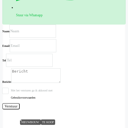
Stuur via Whatsapp
Naam
Email
Tel
Bericht
Met het versturen ga ik akkoord met
Gebruiksvoorwaarden
Verstuur
Town House in San Javier
N9501
NIEUWBOUW
TE KOOP
3