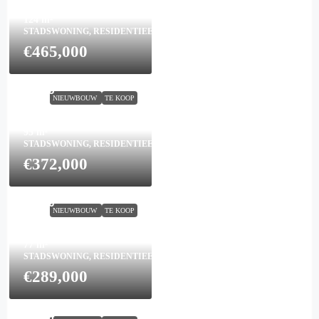
3
124
m²
STADSWONING, RESIDENTIEEL
€465,000
Town House in San Javier
N8695
NIEUWBOUW
TE KOOP
3
2
95
m²
STADSWONING, RESIDENTIEEL
€372,000
Town House in San Javier
N9556
NIEUWBOUW
TE KOOP
2
2
77
m²
STADSWONING, RESIDENTIEEL
€289,000
Town House in San Javier
N8694