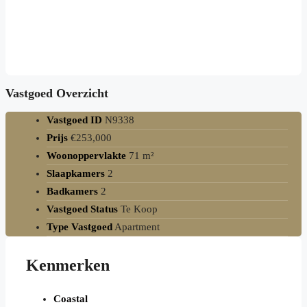
Vastgoed Overzicht
Vastgoed ID
N9338
Prijs
€253,000
Woonoppervlakte
71 m²
Slaapkamers
2
Badkamers
2
Vastgoed Status
Te Koop
Type Vastgoed
Apartment
Kenmerken
Coastal