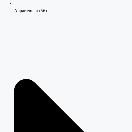
Appartement
(56)
Villa in Fuente Álamo N8987
Hacienda del Alamo, Fuente Álamo
€662,948
3
2
146
m²