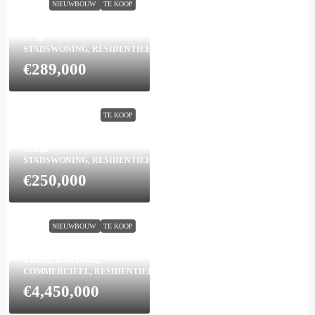
NIEUWBOUW
TE KOOP
2
2
77
m²
STADSWONING, RESIDENTIEEL
€289,000
Town House in Bigastro
N9553
TE KOOP
3
2
163
m²
STADSWONING, RESIDENTIEEL
€250,000
Villa in Finestrat N7072
8
NIEUWBOUW
TE KOOP
5
998
m²
VILLA, KANTOOR,
COMMERCIEEL, RESIDENTIEEL
€4,450,000