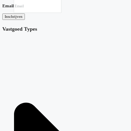
Email
Inschrijven
Vastgoed Types
Villa in Baños y Mendigo N8311
Altaona Golf, Baños y Mendigo
€964,000
4
4
195
m²
VILLA