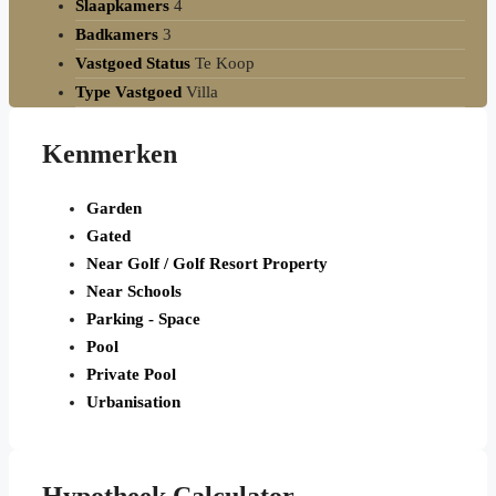
Slaapkamers
4
Badkamers
3
Vastgoed Status
Te Koop
Type Vastgoed
Villa
Kenmerken
Garden
Gated
Near Golf / Golf Resort Property
Near Schools
Parking - Space
Pool
Private Pool
Urbanisation
Hypotheek Calculator