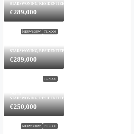
STADSWONING, RESIDENTIEEL
€289,000
Town House in San Javier
N8694
NIEUWBOUW
TE KOOP
2
2
77
m²
STADSWONING, RESIDENTIEEL
€289,000
Town House in Bigastro
N9553
TE KOOP
3
2
163
m²
STADSWONING, RESIDENTIEEL
€250,000
Villa in Finestrat N7072
8
NIEUWBOUW
TE KOOP
5