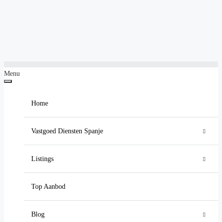
Menu
Home
Vastgoed Diensten Spanje
Luxe Vastgoed Makelaar Spanje
Listings
Vastgoedinvesteringen in Spanje
Residentieel
Villa
Top Aanbod
Hypotheek in Spanje Aanvragen
Appartement
Alle nieuwbouw
Blog