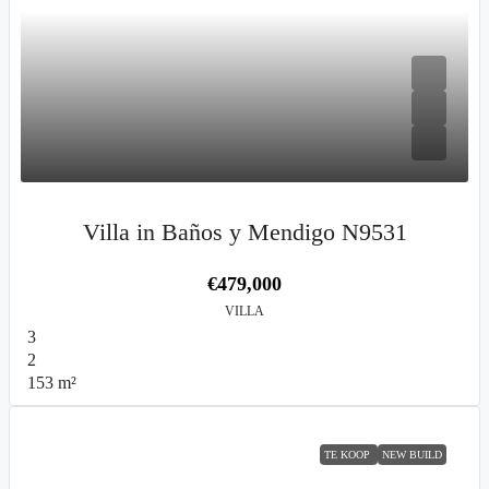
Villa in Baños y Mendigo N9531
€479,000
VILLA
3
2
153
m²
TE KOOP
NEW BUILD