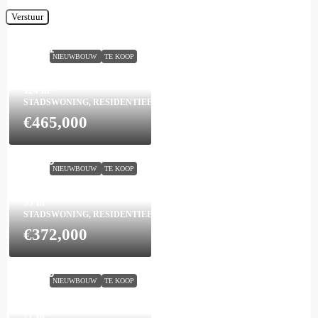
Verstuur
Town House in San Javier
N9501
NIEUWBOUW
TE KOOP
3
3
124
m²
STADSWONING, RESIDENTIEEL
€465,000
Town House in San Javier
N8695
NIEUWBOUW
TE KOOP
3
2
95
m²
STADSWONING, RESIDENTIEEL
€372,000
Town House in San Javier
N9556
NIEUWBOUW
TE KOOP
2
2
77
m²