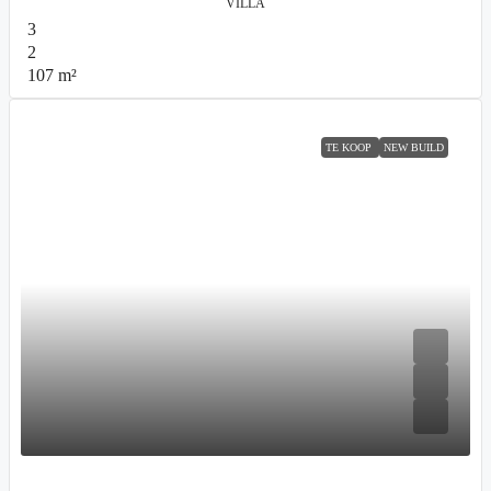
VILLA
3
2
107
m²
TE KOOP
NEW BUILD