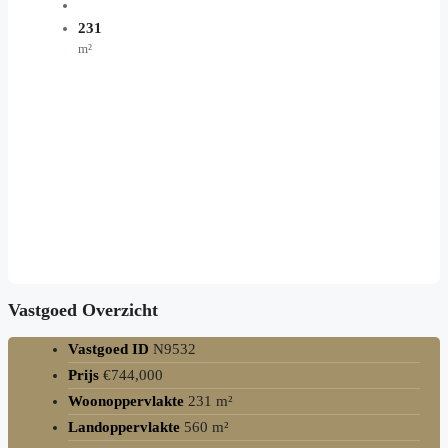
231
m²
Vastgoed Overzicht
Vastgoed ID
N9532
Prijs
€744,000
Woonoppervlakte
231 m²
Landoppervlakte
560 m²