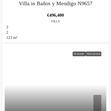
Villa in Baños y Mendigo N9657
€496,400
VILLA
3
2
123
m²
TE KOOP
NEW BUILD