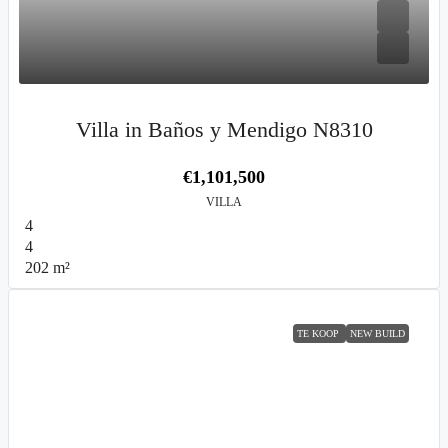
Villa in Baños y Mendigo N8310
€1,101,500
VILLA
4
4
202
m²
TE KOOP
NEW BUILD