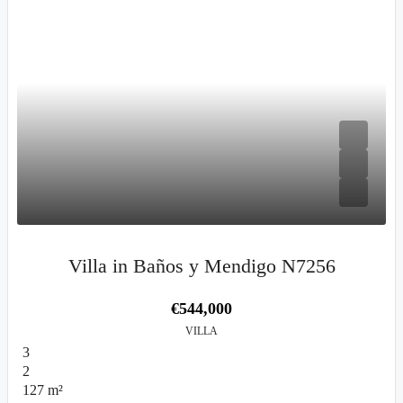
Villa in Baños y Mendigo N7256
€544,000
VILLA
3
2
127
m²