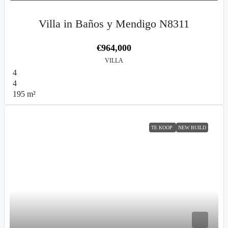
Villa in Baños y Mendigo N8311
€964,000
VILLA
4
4
195
m²
TE KOOP
NEW BUILD