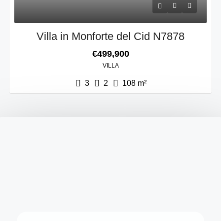
Villa in Monforte del Cid N7878
€499,900
VILLA
3
2
108
m²