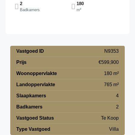
2
180
Badkamers
m²
Vastgoed ID
N9353
Prijs
€599,900
Woonoppervlakte
180 m²
Landoppervlakte
765 m²
Slaapkamers
4
Badkamers
2
Vastgoed Status
Te Koop
Type Vastgoed
Villa