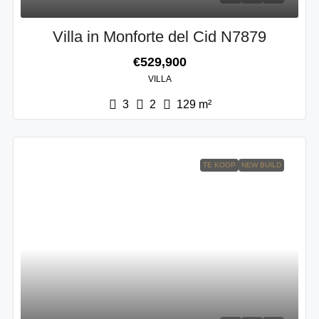
Villa in Monforte del Cid N7879
€529,900
VILLA
3
2
129
m²
TE KOOP
NEW BUILD