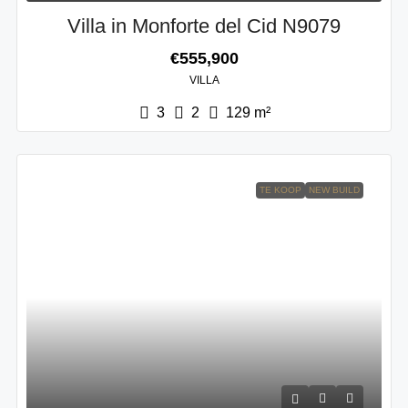
Villa in Monforte del Cid N9079
€555,900
VILLA
3
2
129
m²
TE KOOP
NEW BUILD