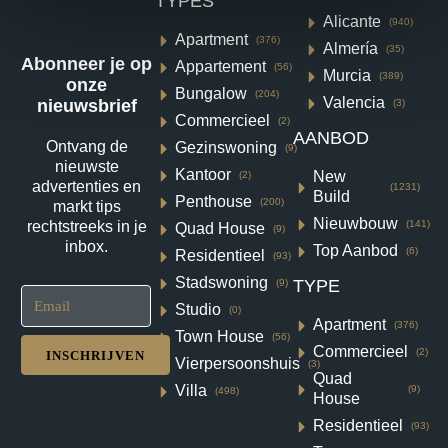
TYPES
Alicante
(940)
Apartment
(376)
Almería
(35)
Abonneer je op
Appartement
(56)
Murcia
(389)
onze
Bungalow
(204)
Valencia
nieuwsbrief
(3)
Commercieel
(2)
AANBOD
Ontvang de
Gezinswoning
(9)
Villa in Baños y Mendigo N8312
nieuwste
Kantoor
New
(2)
advertenties en
(1231)
Build
Altaona Golf, Baños y Mendigo
Penthouse
(200)
markt tips
Nieuwbouw
(141)
rechtstreeks in je
Quad House
€984,000
(9)
inbox.
Top Aanbod
(6)
Residentieel
(93)
3
3
218
m²
Stadswoning
TYPE
(9)
VILLA
Studio
Details
(0)
Apartment
(376)
Town House
(56)
Commercieel
(2)
INSCHRIJVEN
Vierpersoonshuis
(3)
Quad
Villa
(9)
(498)
House
Residentieel
(93)