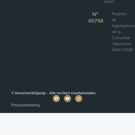
VILLA
Spain
Details
Nº
Registro
de
00758
AgentesInmob
de la
Comunitat
Valenciana
RAICV1828
© InvesteerInSpanje - Alle rechten voorbehouden
Privacyverklaring