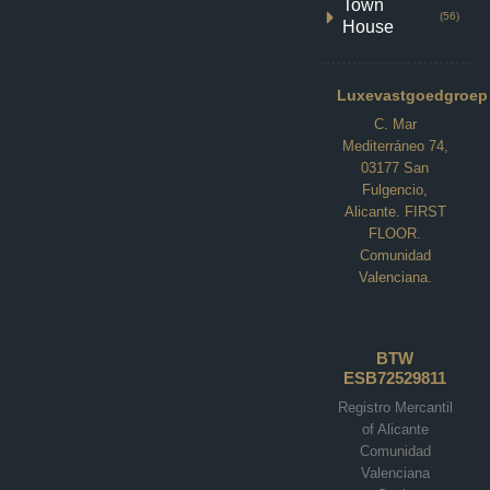
Town
(56)
House
Luxevastgoedgroep
C. Mar
Mediterráneo 74,
03177 San
Fulgencio,
Alicante. FIRST
FLOOR.
Comunidad
Valenciana.
Villa in Baños y Mendigo N8311
BTW
ESB72529811
Altaona Golf, Baños y Mendigo
Registro Mercantil
€964,000
of Alicante
Comunidad
4
4
195
m²
Valenciana