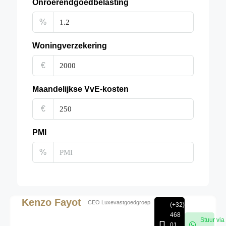
Onroerendgoedbelasting
%
Woningverzekering
€
Maandelijkse VvE-kosten
€
PMI
%
Kenzo Fayot
CEO Luxevastgoedgroep
(+32)
468
Stuur via
01