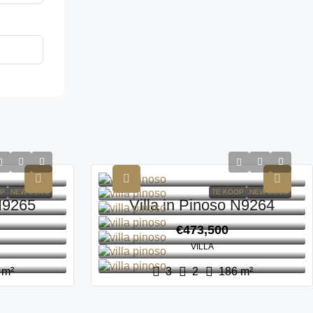
OP
NEW BUILD
TE KOOP
NEW BUILD
 N9265
Villa in Pinoso N9264
€473,500
VILLA
m²
3
2
186
m²