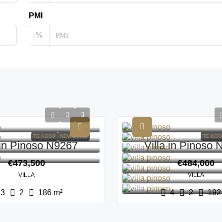
PMI
%
TE KOOP
NEW BUILD
TE KO
 in Pinoso N9267
Villa in Pinoso
€473,500
€484,000
VILLA
VILLA
3
2
186
m²
4
2
192