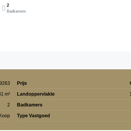
2
Badkamers
9263
Prijs
31 m²
Landoppervlakte
2
Badkamers
 Koop
Type Vastgoed