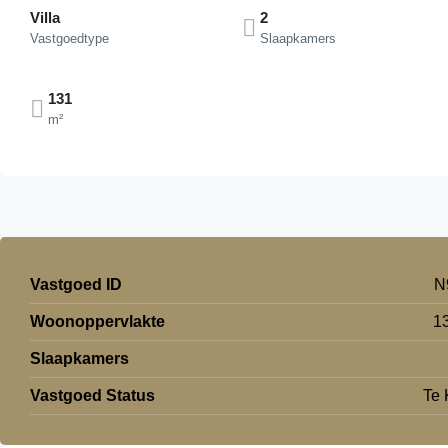
Villa
2
Vastgoedtype
Slaapkamers
131
m²
Vastgoed ID
N
Woonoppervlakte
1
Slaapkamers
Vastgoed Status
Te