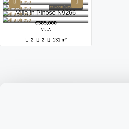
TE KOOP
NEW BUILD
Villa in Pinoso N9266
€385,000
VILLA
2
2
131
m²