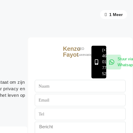
1 Meer
Kenzo
CEO
(+32)
Fayot
Luxevastgoedgroep
468
Stuur via
01
Whatsap
77
52
taat om zijn
r privacy en
het leven op