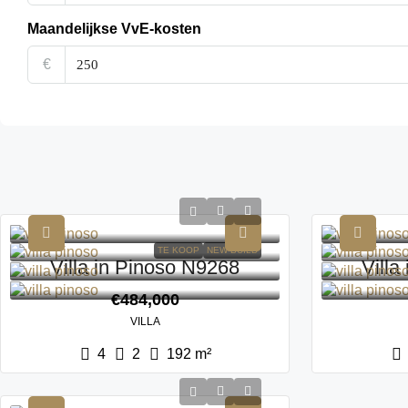
Maandelijkse VvE-kosten
€
TE KOOP
NEW BUILD
Villa in Pinoso N9268
Villa
€484,000
VILLA
4
2
192
m²