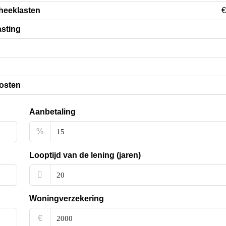
heeklasten
€
sting
osten
Aanbetaling
%
Looptijd van de lening (jaren)
Woningverzekering
€