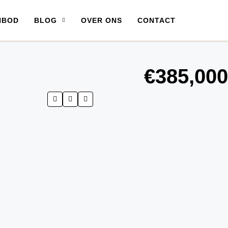
NBOD
BLOG
OVER ONS
CONTACT
€385,000