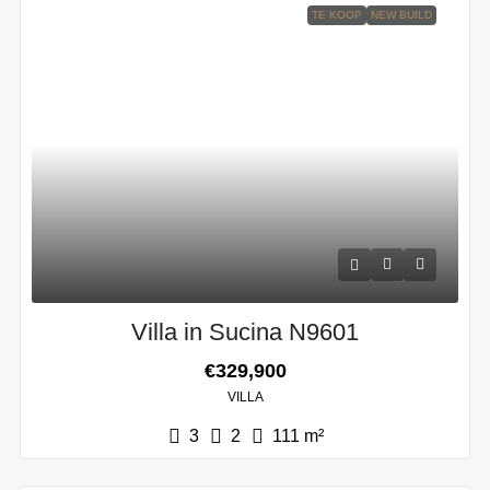
TE KOOP
NEW BUILD
Villa in Sucina N9601
€329,900
VILLA
3
2
111
m²