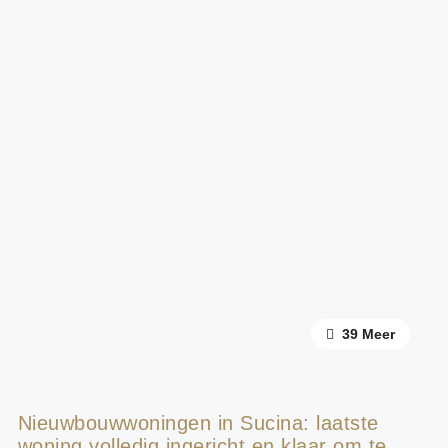
35 Meer
39 Meer
Nieuwbouwwoningen in Sucina: laatste
woning volledig ingericht en klaar om te