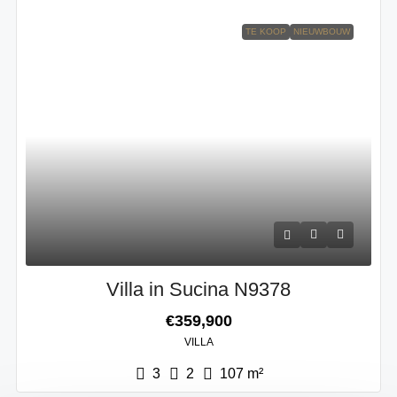
TE KOOP
NIEUWBOUW
Villa in Sucina N9378
€359,900
VILLA
3
2
107
m²