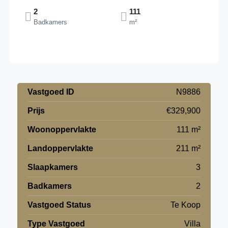
2
111
Badkamers
m²
Vastgoed ID
N9886
Prijs
€329,900
Woonoppervlakte
111 m²
Landoppervlakte
211 m²
Slaapkamers
3
Badkamers
2
Vastgoed Status
Te Koop
Type Vastgoed
Villa