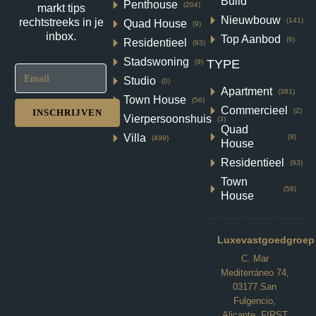
Build
Vera Playa, Vera
Penthouse
(204)
markt tips
Nieuwbouw
(141)
rechtstreeks in je
Quad House
€370,000
(9)
inbox.
Top Aanbod
(6)
Residentieel
(93)
2
1
56
m²
Stadswoning
TYPE
(9)
VILLA
Studio
Details
(0)
Apartment
(381)
Town House
(56)
Commercieel
(2)
INSCHRIJVEN
Vierpersoonshuis
(3)
Quad
Villa
(9)
(499)
House
Residentieel
(93)
Town
(56)
House
Luxevastgoedgroep
C. Mar
Mediterráneo 74,
03177 San
Fulgencio,
Alicante. FIRST