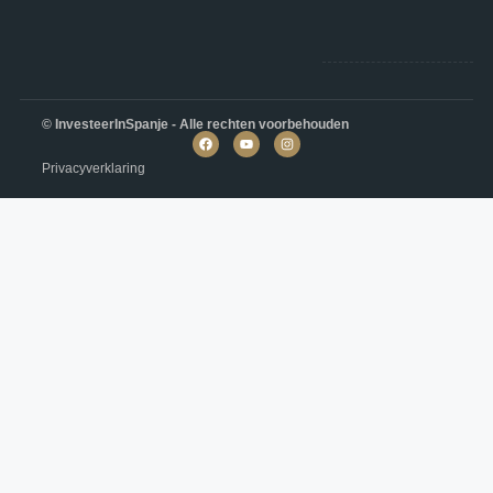
© InvesteerInSpanje - Alle rechten voorbehouden
Privacyverklaring
Villa in Baños y Mendigo N8311
Altaona Golf, Baños y Mendigo
€964,000
4
4
195
m²
VILLA
Details