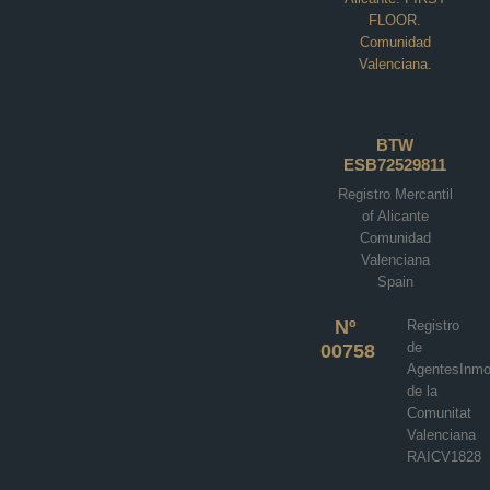
FLOOR.
Comunidad
Valenciana.
Villa in Baños y Mendigo N8312
BTW
ESB72529811
Altaona Golf, Baños y Mendigo
Registro Mercantil
€984,000
of Alicante
Comunidad
3
3
218
m²
Valenciana
VILLA
Spain
Details
Nº
Registro
de
00758
AgentesInmob
de la
Comunitat
Valenciana
RAICV1828