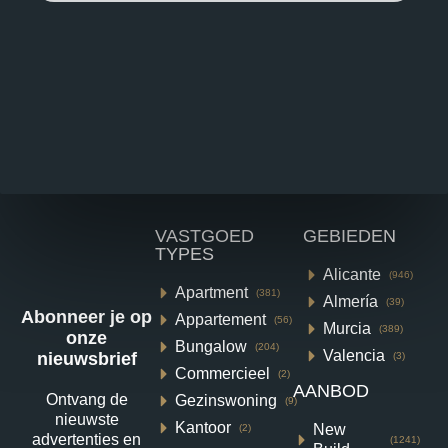
VASTGOED
GEBIEDEN
TYPES
Alicante
(946)
Apartment
(381)
Almería
(39)
Abonneer je op
Appartement
(56)
Murcia
(389)
onze
Bungalow
(204)
Valencia
nieuwsbrief
(3)
Commercieel
(2)
AANBOD
Ontvang de
Gezinswoning
(9)
Villa in Vera N9931
nieuwste
Kantoor
New
(2)
advertenties en
(1241)