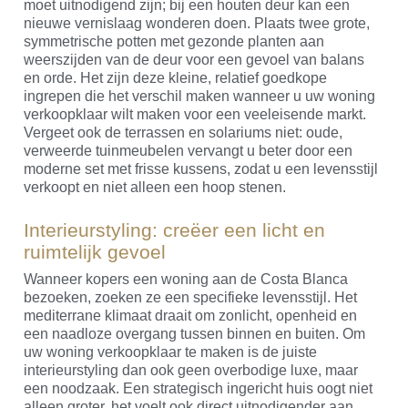
moet uitnodigend zijn; bij een houten deur kan een
nieuwe vernislaag wonderen doen. Plaats twee grote,
symmetrische potten met gezonde planten aan
weerszijden van de deur voor een gevoel van balans
en orde. Het zijn deze kleine, relatief goedkope
ingrepen die het verschil maken wanneer u uw woning
verkoopklaar wilt maken voor een veeleisende markt.
Vergeet ook de terrassen en solariums niet: oude,
verweerde tuinmeubelen vervangt u beter door een
moderne set met frisse kussens, zodat u een levensstijl
verkoopt en niet alleen een hoop stenen.
Interieurstyling: creëer een licht en
ruimtelijk gevoel
Wanneer kopers een woning aan de Costa Blanca
bezoeken, zoeken ze een specifieke levensstijl. Het
mediterrane klimaat draait om zonlicht, openheid en
een naadloze overgang tussen binnen en buiten. Om
uw woning verkoopklaar te maken is de juiste
interieurstyling dan ook geen overbodige luxe, maar
een noodzaak. Een strategisch ingericht huis oogt niet
alleen groter, het voelt ook direct uitnodigender aan