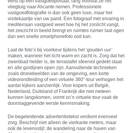
eerst op een vastgoedportaal, lang voordat ze het
vliegtuig naar Alicante nemen. Professionele
vastgoedfotografie is dan ook geen luxe, maar het
visitekaartje van uw pand. Een fotograaf met ervaring in
mediterraan vastgoed weet hoe hij het zonlicht vangt,
het zeezicht in beeld brengt en ruimtes ruimer laat ogen
dan een snelle smartphonefoto ooit kan.
Laat de foto’s bij voorkeur tijdens het ‘gouden uur’
maken, wanneer het licht warm en zacht is. Zorg dat het
zwembad helder is, de terrastafel sfeervol gedekt staat
en alle gordijnen open zijn. Aanvullende technieken
zoals dronebeelden van de omgeving, een korte
videorondleiding of een virtuele 360°-tour verhogen het
aantal kijkers aanzienlijk. Voor kopers uit België,
Nederland, Duitsland of Frankrijk die niet meteen
kunnen langskomen, vormt zo’n virtuele tour vaak de
doorslaggevende eerste kennismaking.
De begeleidende advertentietekst verdient evenveel
zorg. Beschrijf niet alleen de vierkante meters, maar
ook de levensstijl: de wandeling naar de haven van