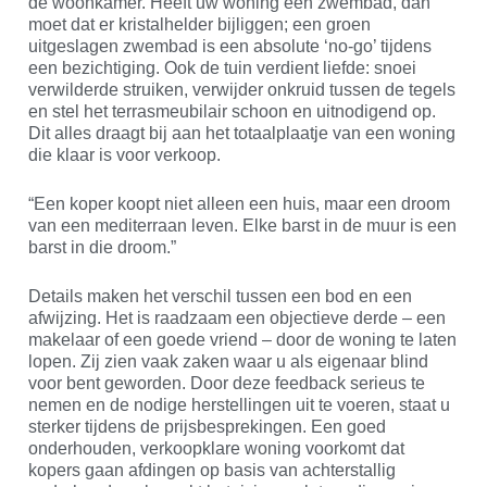
de woonkamer. Heeft uw woning een zwembad, dan
moet dat er kristalhelder bijliggen; een groen
uitgeslagen zwembad is een absolute ‘no-go’ tijdens
een bezichtiging. Ook de tuin verdient liefde: snoei
verwilderde struiken, verwijder onkruid tussen de tegels
en stel het terrasmeubilair schoon en uitnodigend op.
Dit alles draagt bij aan het totaalplaatje van een woning
die klaar is voor verkoop.
“Een koper koopt niet alleen een huis, maar een droom
van een mediterraan leven. Elke barst in de muur is een
barst in die droom.”
Details maken het verschil tussen een bod en een
afwijzing. Het is raadzaam een objectieve derde – een
makelaar of een goede vriend – door de woning te laten
lopen. Zij zien vaak zaken waar u als eigenaar blind
voor bent geworden. Door deze feedback serieus te
nemen en de nodige herstellingen uit te voeren, staat u
sterker tijdens de prijsbesprekingen. Een goed
onderhouden, verkoopklare woning voorkomt dat
kopers gaan afdingen op basis van achterstallig