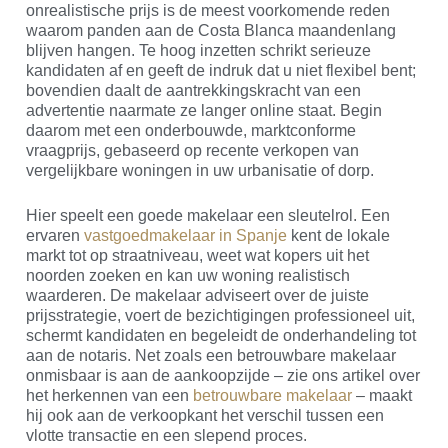
onrealistische prijs is de meest voorkomende reden
waarom panden aan de Costa Blanca maandenlang
blijven hangen. Te hoog inzetten schrikt serieuze
kandidaten af en geeft de indruk dat u niet flexibel bent;
bovendien daalt de aantrekkingskracht van een
advertentie naarmate ze langer online staat. Begin
daarom met een onderbouwde, marktconforme
vraagprijs, gebaseerd op recente verkopen van
vergelijkbare woningen in uw urbanisatie of dorp.
Hier speelt een goede makelaar een sleutelrol. Een
ervaren
vastgoedmakelaar in Spanje
kent de lokale
markt tot op straatniveau, weet wat kopers uit het
noorden zoeken en kan uw woning realistisch
waarderen. De makelaar adviseert over de juiste
prijsstrategie, voert de bezichtigingen professioneel uit,
schermt kandidaten en begeleidt de onderhandeling tot
aan de notaris. Net zoals een betrouwbare makelaar
onmisbaar is aan de aankoopzijde – zie ons artikel over
het herkennen van een
betrouwbare makelaar
– maakt
hij ook aan de verkoopkant het verschil tussen een
vlotte transactie en een slepend proces.