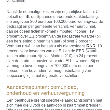
verschillen.
Naast de eenmalige kosten zijn er jaarlijkse lasten. U
betaalt de
IBI
, de Spaanse onroerendezaakbelasting,
die ongeveer 200 euro per 100.000 euro woningwaarde
bedraagt en per gemeente verschilt. Verhuurt u niet,
dan geldt een fictief inkomen (imputed income): 19
procent over 1,1 procent van de kadastrale waarde (bij
een herziening binnen tien jaar) of over 2 procent.
Verhuurt u wél, dan betaalt u als niet-resident
IRNR
: 19
procent voor inwoners van de EU en de EER (waarbij
kosten aftrekbaar zijn via Modelo 210) en 24 procent
over de bruto-inkomsten voor niet-EU-inwoners. Bij een
vermogen boven ongeveer 700.000 euro netto per
persoon kan bovendien vermogensbelasting van
toepassing zijn, met regionale verschillen.
Aandachtspunten: comunidad,
onderhoud en verhuurvergunning
Een penthouse brengt specifieke aandachtspunten met
zich mee die u vóór de aankoop in kaart moet brengen.