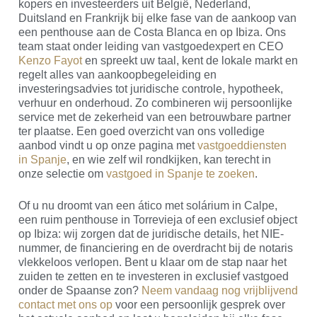
kopers en investeerders uit België, Nederland,
Duitsland en Frankrijk bij elke fase van de aankoop van
een penthouse aan de Costa Blanca en op Ibiza. Ons
team staat onder leiding van vastgoedexpert en CEO
Kenzo Fayot
en spreekt uw taal, kent de lokale markt en
regelt alles van aankoopbegeleiding en
investeringsadvies tot juridische controle, hypotheek,
verhuur en onderhoud. Zo combineren wij persoonlijke
service met de zekerheid van een betrouwbare partner
ter plaatse. Een goed overzicht van ons volledige
aanbod vindt u op onze pagina met
vastgoeddiensten
in Spanje
, en wie zelf wil rondkijken, kan terecht in
onze selectie om
vastgoed in Spanje te zoeken
.
Of u nu droomt van een ático met solárium in Calpe,
een ruim penthouse in Torrevieja of een exclusief object
op Ibiza: wij zorgen dat de juridische details, het NIE-
nummer, de financiering en de overdracht bij de notaris
vlekkeloos verlopen. Bent u klaar om de stap naar het
zuiden te zetten en te investeren in exclusief vastgoed
onder de Spaanse zon?
Neem vandaag nog vrijblijvend
contact met ons op
voor een persoonlijk gesprek over