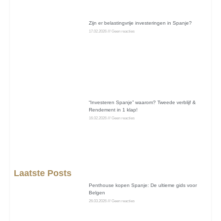
Zijn er belastingvrije investeringen in Spanje?
17.02.2026
Geen reacties
“Investeren Spanje” waarom? Tweede verblijf &
Rendement in 1 klap!
16.02.2026
Geen reacties
Laatste Posts
Penthouse kopen Spanje: De ultieme gids voor
Belgen
26.03.2026
Geen reacties