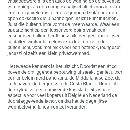
vastgoedwereld is een ático de woning op de bovenste
verdieping van een complex, vrijwel altijd voorzien van
een ruim privéterras of een zogenoemd solárium: een
open daksectie die u naar eigen inzicht kunt inrichten.
Juist die buitenruimte vormt de meerwaarde. Waar een
appartement op een tussenverdieping vaak een
bescheiden balkon heeft, beschikt een penthouse over
tientallen vierkante meters extra leefruimte in de
buitenlucht, vaak met plek voor een eethoek, loungeset,
jacuzzi of zelfs een klein privézwembad.
Het tweede kenmerk is het uitzicht. Doordat een ático
boven de omliggende bebouwing uitsteekt, geniet u van
een onbelemmerd panorama: de Middellandse Zee, de
jachthaven, de bergen van de Costa Blanca Noord of
de skyline van een bruisende kuststad. Dit visuele
aspect is voor veel kopers uit België en Nederland de
doorslaggevende factor, omdat het de dagelijkse
woonbeleving fundamenteel verandert.