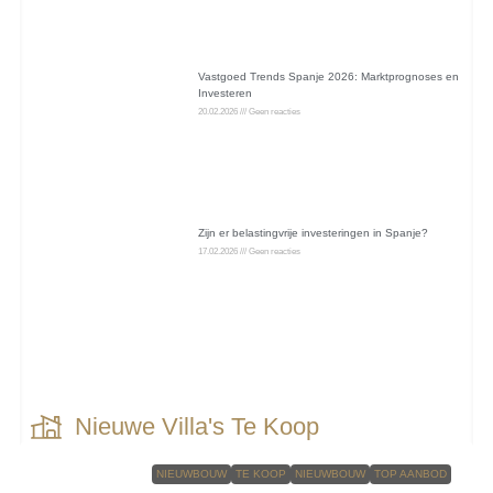
Vastgoed Trends Spanje 2026: Marktprognoses en
Investeren
20.02.2026
Geen reacties
Zijn er belastingvrije investeringen in Spanje?
17.02.2026
Geen reacties
Nieuwe Villa's Te Koop
NIEUWBOUW
TE KOOP
NIEUWBOUW
TOP AANBOD