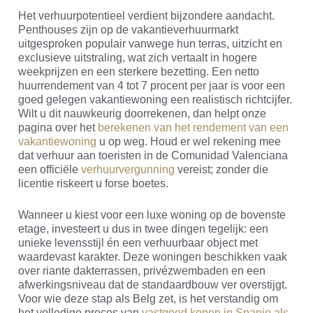
Het verhuurpotentieel verdient bijzondere aandacht.
Penthouses zijn op de vakantieverhuurmarkt
uitgesproken populair vanwege hun terras, uitzicht en
exclusieve uitstraling, wat zich vertaalt in hogere
weekprijzen en een sterkere bezetting. Een netto
huurrendement van 4 tot 7 procent per jaar is voor een
goed gelegen vakantiewoning een realistisch richtcijfer.
Wilt u dit nauwkeurig doorrekenen, dan helpt onze
pagina over het
berekenen van het rendement van een
vakantiewoning
u op weg. Houd er wel rekening mee
dat verhuur aan toeristen in de Comunidad Valenciana
een officiële
verhuurvergunning
vereist; zonder die
licentie riskeert u forse boetes.
Wanneer u kiest voor een luxe woning op de bovenste
etage, investeert u dus in twee dingen tegelijk: een
unieke levensstijl én een verhuurbaar object met
waardevast karakter. Deze woningen beschikken vaak
over riante dakterrassen, privézwembaden en een
afwerkingsniveau dat de standaardbouw ver overstijgt.
Voor wie deze stap als Belg zet, is het verstandig om
het volledige proces van
vastgoed kopen in Spanje als