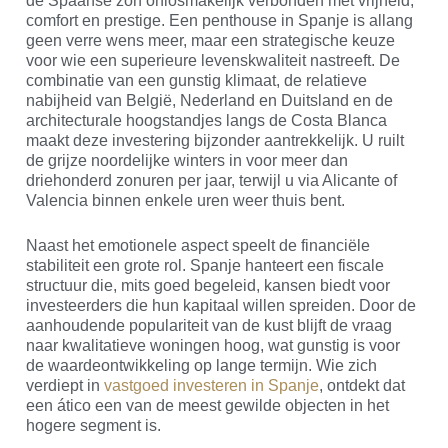
de Spaanse zon onlosmakelijk verbonden met vrijheid,
comfort en prestige. Een penthouse in Spanje is allang
geen verre wens meer, maar een strategische keuze
voor wie een superieure levenskwaliteit nastreeft. De
combinatie van een gunstig klimaat, de relatieve
nabijheid van België, Nederland en Duitsland en de
architecturale hoogstandjes langs de Costa Blanca
maakt deze investering bijzonder aantrekkelijk. U ruilt
de grijze noordelijke winters in voor meer dan
driehonderd zonuren per jaar, terwijl u via Alicante of
Valencia binnen enkele uren weer thuis bent.
Naast het emotionele aspect speelt de financiële
stabiliteit een grote rol. Spanje hanteert een fiscale
structuur die, mits goed begeleid, kansen biedt voor
investeerders die hun kapitaal willen spreiden. Door de
aanhoudende populariteit van de kust blijft de vraag
naar kwalitatieve woningen hoog, wat gunstig is voor
de waardeontwikkeling op lange termijn. Wie zich
verdiept in
vastgoed investeren in Spanje
, ontdekt dat
een ático een van de meest gewilde objecten in het
hogere segment is.