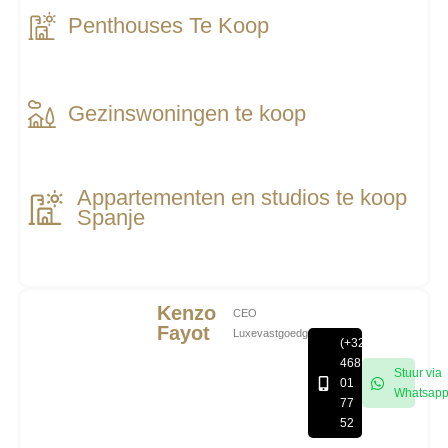
Penthouses Te Koop
Gezinswoningen te koop
Appartementen en studios te koop
Spanje
Kenzo
CEO
Fayot
Luxevastgoedgroep
(+32)
468
Stuur via
01
Whatsap
77
52