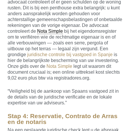
advocaat controleert of er geen schulden op de woning
rusten. Dit is bij een penthouse extra belangrijk: u kunt
anders aansprakelijk worden gehouden voor
achterstallige gemeenschapsbelastingen of onbetaalde
rekeningen van de vorige eigenaar. De advocaat
controleert de
Nota Simple
bij het eigendomsregister
om te verifiëren wie de rechtmatige eigenaar is en of
alle verbouwingen — zoals een serre, pergola of
uitbouw op het terras — legaal zijn vergund. Een
grondige
juridische controle bij vastgoed in Spanje
is
hier de belangrijkste bescherming van uw investering.
Onze gids over de
Nota Simple
legt uit waarom dit
document cruciaal is; een online uittreksel kost slechts
9,02 euro plus btw via registradores.org.
“Veiligheid bij de aankoop van Spaans vastgoed zit in
de details van de juridische verificatie en de lokale
expertise van uw adviseurs.”
Stap 4: Reservatie,
Contrato de Arras
en de notaris
Na een geslaagde juridische check legt u de afspraak