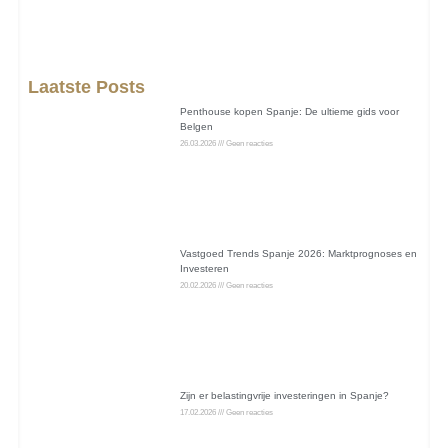
Laatste Posts
Penthouse kopen Spanje: De ultieme gids voor
Belgen
26.03.2026
Geen reacties
Vastgoed Trends Spanje 2026: Marktprognoses en
Investeren
20.02.2026
Geen reacties
Zijn er belastingvrije investeringen in Spanje?
17.02.2026
Geen reacties