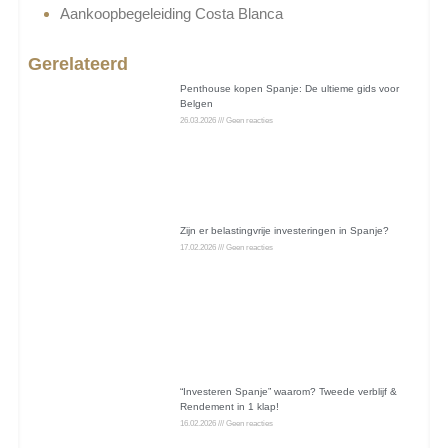
Aankoopbegeleiding Costa Blanca
Gerelateerd
Penthouse kopen Spanje: De ultieme gids voor
Belgen
26.03.2026
Geen reacties
Zijn er belastingvrije investeringen in Spanje?
17.02.2026
Geen reacties
“Investeren Spanje” waarom? Tweede verblijf &
Rendement in 1 klap!
16.02.2026
Geen reacties