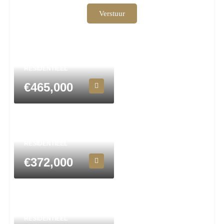
Verstuur
Town House in San
Javier N9501
3
3
124
m²
STADSWONING,
RESIDENTIEEL
€465,000
Town House in San
Javier N8695
3
2
95
m²
STADSWONING,
RESIDENTIEEL
€372,000
Town House in San
Javier N9556
2
2
77
m²
STADSWONING,
RESIDENTIEEL