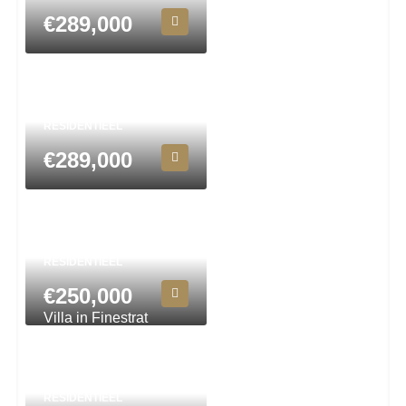
€289,000
Town House in San
Javier N8694
2
2
77
m²
STADSWONING,
RESIDENTIEEL
€289,000
Town House in
Bigastro N9553
3
2
163
m²
STADSWONING,
RESIDENTIEEL
€250,000
Villa in Finestrat
N7072
8
5
998
m²
VILLA, KANTOOR,
COMMERCIEEL,
RESIDENTIEEL