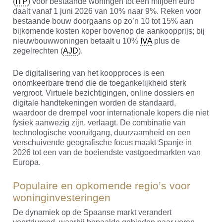
(
ITP
) voor bestaande woningen tot één miljoen euro
daalt vanaf 1 juni 2026 van 10% naar 9%. Reken voor
bestaande bouw doorgaans op zo’n 10 tot 15% aan
bijkomende kosten koper bovenop de aankoopprijs; bij
nieuwbouwwoningen betaalt u 10%
IVA
plus de
zegelrechten (
AJD
).
De digitalisering van het koopproces is een
onomkeerbare trend die de toegankelijkheid sterk
vergroot. Virtuele bezichtigingen, online dossiers en
digitale handtekeningen worden de standaard,
waardoor de drempel voor internationale kopers die niet
fysiek aanwezig zijn, verlaagt. De combinatie van
technologische vooruitgang, duurzaamheid en een
verschuivende geografische focus maakt Spanje in
2026 tot een van de boeiendste vastgoedmarkten van
Europa.
Populaire en opkomende regio’s voor
woninginvesteringen
De dynamiek op de Spaanse markt verandert