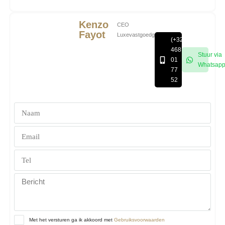
Kenzo
CEO
Fayot
Luxevastgoedgroep
(+32)
468
Stuur via
01
Whatsap
77
52
Met het versturen ga ik akkoord met
Gebruiksvoorwaarden